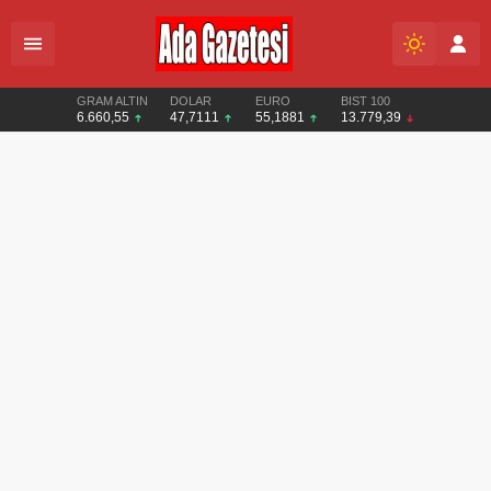
GRAM ALTIN
DOLAR
EURO
BIST 100
6.660,55
47,7111
55,1881
13.779,39