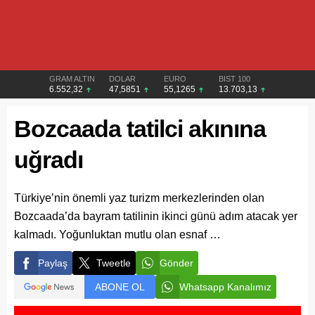
GRAM ALTIN
DOLAR
EURO
BIST 100
6.552,32
47,5851
55,1265
13.703,13
Bozcaada tatilci akınına
uğradı
Türkiye’nin önemli yaz turizm merkezlerinden olan
Bozcaada’da bayram tatilinin ikinci günü adım atacak yer
kalmadı. Yoğunluktan mutlu olan esnaf …
Paylaş
Tweetle
Gönder
ABONE OL
Whatsapp Kanalımız