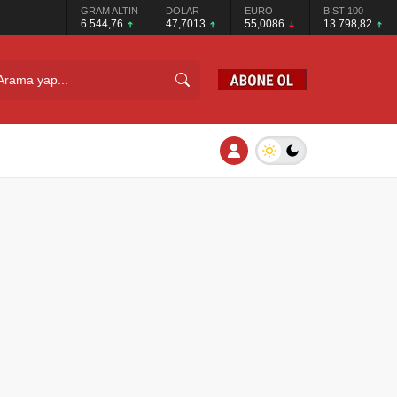
GRAM ALTIN
DOLAR
EURO
BIST 100
6.544,76
47,7013
55,0086
13.798,82