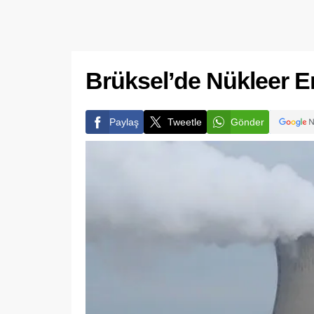
Brüksel’de Nükleer E
Paylaş
Tweetle
Gönder