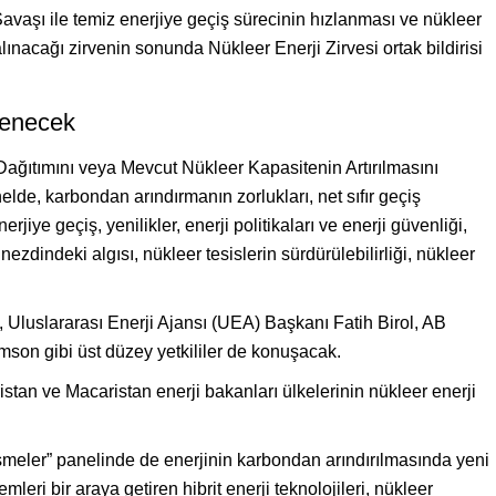
Savaşı ile temiz enerjiye geçiş sürecinin hızlanması ve nükleer
ınacağı zirvenin sonunda Nükleer Enerji Zirvesi ortak bildirisi
nlenecek
ağıtımını veya Mevcut Nükleer Kapasitenin Artırılmasını
nelde, karbondan arındırmanın zorlukları, net sıfır geçiş
rjiye geçiş, yenilikler, enerji politikaları ve enerji güvenliği,
ezdindeki algısı, nükleer tesislerin sürdürülebilirliği, nükleer
 Uluslararası Enerji Ajansı (UEA) Başkanı Fatih Birol, AB
on gibi üst düzey yetkililer de konuşacak.
ristan ve Macaristan enerji bakanları ülkelerinin nükleer enerji
şmeler” panelinde de enerjinin karbondan arındırılmasında yeni
mleri bir araya getiren hibrit enerji teknolojileri, nükleer