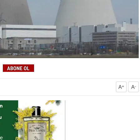
A
+
A
-