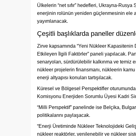
Ülkelerin “net sıfır” hedefleri, Ukrayna-Rusya 
enerjinin rolünün yeniden güçlenmesinin ele al
yayımlanacak.
Çeşitli başlıklarda paneller düze
Zirve kapsamında “Yeni Nükleer Kapasitenin D
Etkileyen İlgili Faktörler” paneli yapılacak. Pa
senaryoları, sürdürülebilir kalkınma ve temiz ene
nükleer projelerin finansmanı, nükleerin kamu n
enerji altyapısı konuları tartışılacak.
Küresel ve Bölgesel Perspektifler oturumunda,
Komisyonu Enerjiden Sorumlu Üyesi Kadri Sims
“Milli Perspektif” panelinde ise Belçika, Bulga
politikalarını paylaşacak.
“Enerji Üretiminde Nükleer Teknolojideki Geli
nükleer reaktörler, yenilenebilir ve nükleer siste