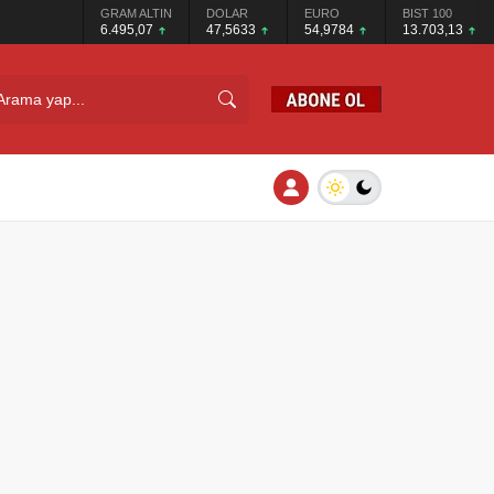
GRAM ALTIN
DOLAR
EURO
BIST 100
6.495,07
47,5633
54,9784
13.703,13