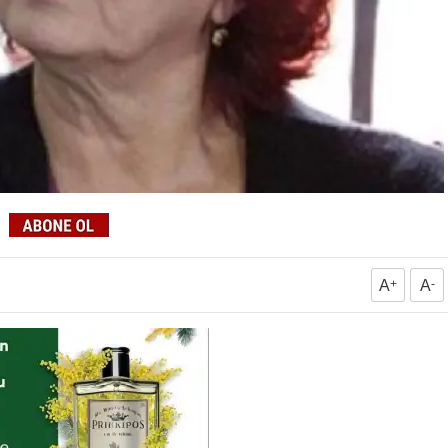
A
+
A
-