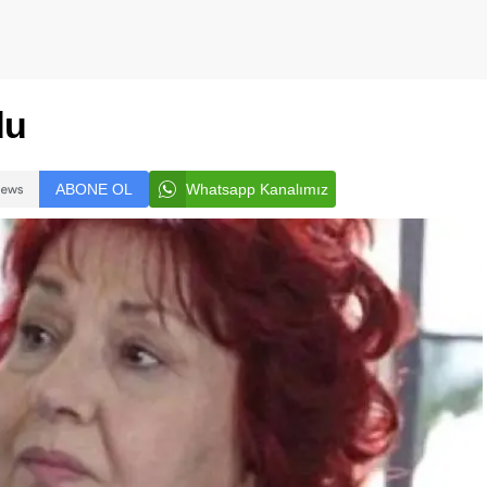
du
ABONE OL
Whatsapp Kanalımız