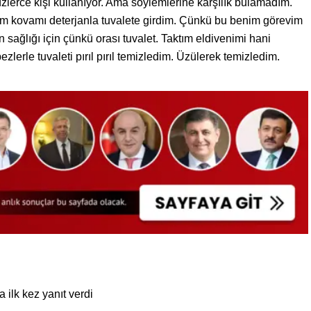
üzlerce kişi kullanıyor. Ama söylemlerine karşılık bulamadım.
dum kovamı deterjanla tuvalete girdim. Çünkü bu benim görevim
sağlığı için çünkü orası tuvalet. Taktım eldivenimi hani
bezlerle tuvaleti pırıl pırıl temizledim. Üzülerek temizledim.
 ilk kez yanıt verdi