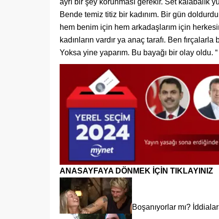
ayrı bir şey korunması gerekir. Set kalabalık y
Bende temiz titiz bir kadınım. Bir gün doldur
hem benim için hem arkadaşlarım için herkesin 
kadınların vardır ya anaç tarafı. Ben fırçalarla 
Yoksa yine yaparım. Bu bayağı bir olay oldu. “
ANASAYFAYA DÖNMEK İÇİN TIKLAYINIZ
Boşanıyorlar mı? İddialara