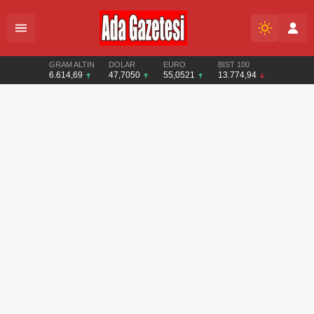
GRAM ALTIN
DOLAR
EURO
BIST 100
6.614,69
47,7050
55,0521
13.774,94