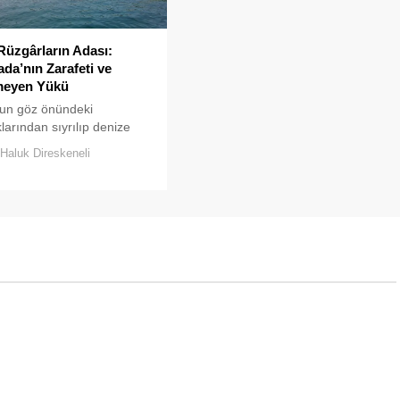
Rüzgârların Adası:
da’nın Zarafeti ve
eyen Yükü
’un göz önündeki
klarından sıyrılıp denize
kıldığında, Prens
Haluk Direskeneli
ın her biri kendine has bir
sergiler.