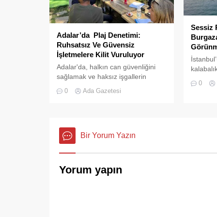
Sessiz 
Adalar’da Plaj Denetimi:
Burgaza
Ruhsatsız Ve Güvensiz
Görünm
İşletmelere Kilit Vuruluyor
İstanbul
Adalar'da, halkın can güvenliğini
kalabalı
sağlamak ve haksız işgallerin
doğru ba
0
önüne geçmek amacıyla geniş
Adaları’n
0
Ada Gazetesi
çaplı bir denetim operasyonu
karakter 
başlatıldı.
Bir Yorum Yazın
Yorum yapın