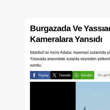
Burgazada Ve Yassıad
Kameralara Yansıdı
İstanbul’un incisi Adalar, masmavi sularında y
Yassıada arasındaki sularda seyreden yelkenlil
sundu.
Paylaş
Tweetle
Gönder