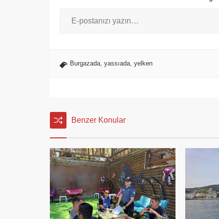
Burgazada
,
yassıada
,
yelken
Benzer Konular