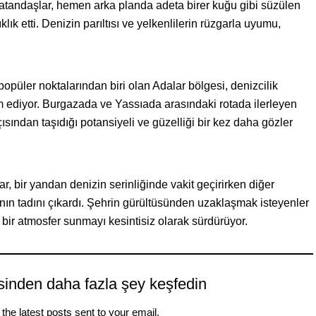
vatandaşlar, hemen arka planda adeta birer kuğu gibi süzülen
ık etti. Denizin parıltısı ve yelkenlilerin rüzgarla uyumu,
 popüler noktalarından biri olan Adalar bölgesi, denizcilik
m ediyor. Burgazada ve Yassıada arasındaki rotada ilerleyen
çısından taşıdığı potansiyeli ve güzelliği bir kez daha gözler
r, bir yandan denizin serinliğinde vakit geçirirken diğer
ın tadını çıkardı. Şehrin gürültüsünden uzaklaşmak isteyenler
z bir atmosfer sunmayı kesintisiz olarak sürdürüyor.
sinden daha fazla şey keşfedin
the latest posts sent to your email.