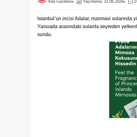
Ada Gazetesi
Yayınlama: 21.06.2026
0
İstanbul’un incisi Adalar, masmavi sularında y
Yassıada arasındaki sularda seyreden yelkenlil
sundu.