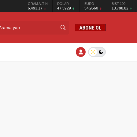
GRAM ALTIN
DOLAR
EURO
BIST 100
6.493,17
47,5929
54,9560
13.798,82