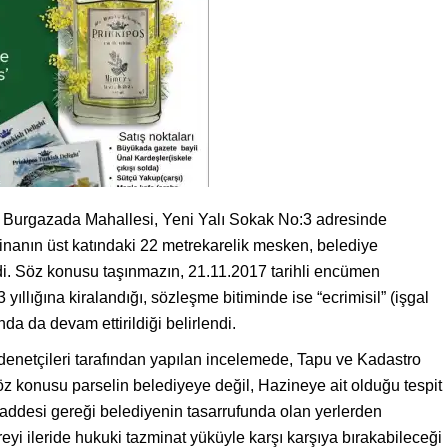
si Burgazada Mahallesi, Yeni Yalı Sokak No:3 adresinde
binanın üst katındaki 22 metrekarelik mesken, belediye
i. Söz konusu taşınmazın, 21.11.2017 tarihli encümen
 yıllığına kiralandığı, sözleşme bitiminde ise “ecrimisil” (işgal
da da devam ettirildiği belirlendi.
denetçileri tarafından yapılan incelemede, Tapu ve Kadastro
öz konusu parselin belediyeye değil, Hazineye ait olduğu tespit
addesi gereği belediyenin tasarrufunda olan yerlerden
yi ileride hukuki tazminat yüküyle karşı karşıya bırakabileceği