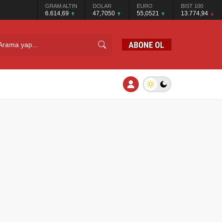
GRAM ALTIN
DOLAR
EURO
BIST 100
6.614,69
47,7050
55,0521
13.774,94