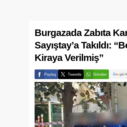
Burgazada Zabıta Kar
Sayıştay’a Takıldı: “
Kiraya Verilmiş”
Paylaş
Tweetle
Gönder