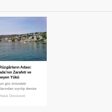
Rüzgârların Adası:
da’nın Zarafeti ve
eyen Yükü
’un göz önündeki
klarından sıyrılıp denize
kıldığında, Prens
Haluk Direskeneli
ın her biri kendine has bir
sergiler.