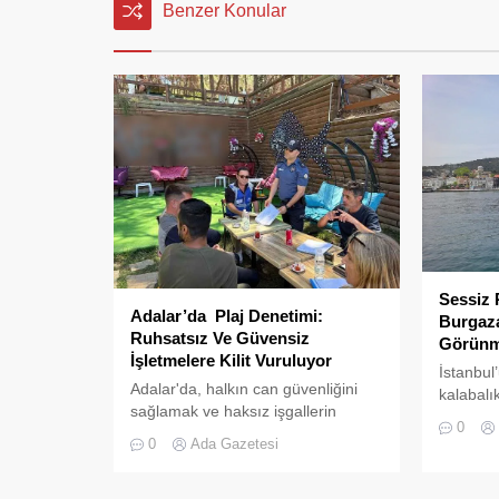
Benzer Konular
Sessiz 
Adalar’da Plaj Denetimi:
Burgaza
Ruhsatsız Ve Güvensiz
Görünm
İşletmelere Kilit Vuruluyor
İstanbul
Adalar'da, halkın can güvenliğini
kalabalı
sağlamak ve haksız işgallerin
doğru ba
0
önüne geçmek amacıyla geniş
Adaları’n
0
Ada Gazetesi
çaplı bir denetim operasyonu
karakter 
başlatıldı.