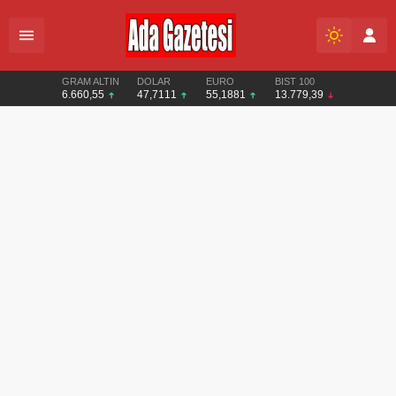
GRAM ALTIN
DOLAR
EURO
BIST 100
6.660,55
47,7111
55,1881
13.779,39