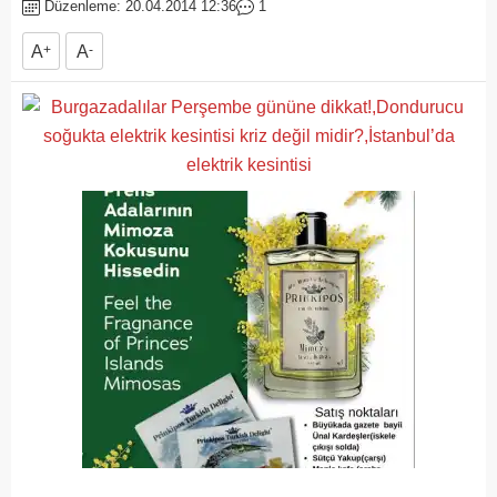
Düzenleme: 20.04.2014 12:36
1
A
+
A
-