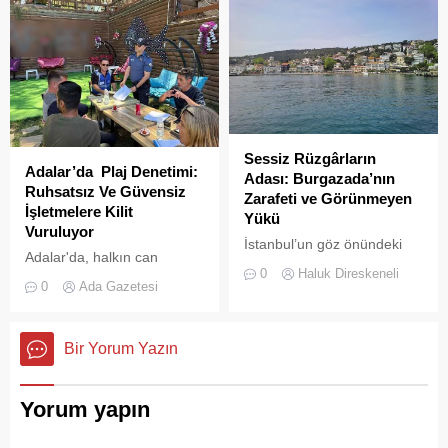
Sessiz Rüzgârların
Adalar’da Plaj Denetimi:
Adası: Burgazada’nın
Ruhsatsız Ve Güvensiz
Zarafeti ve Görünmeyen
İşletmelere Kilit
Yükü
Vuruluyor
İstanbul’un göz önündeki
Adalar'da, halkın can
kalabalıklarından sıyrılıp
0
Haluk Direskeneli
güvenliğini sağlamak ve
denize doğru bakıldığında,
0
Ada Gazetesi
haksız işgallerin önüne
Prens Adaları’nın her biri
geçmek amacıyla geniş
kendine has bir karakter
çaplı bir denetim
sergiler.
Bir Yorum Yazın
operasyonu başlatıldı.
Yorum yapın