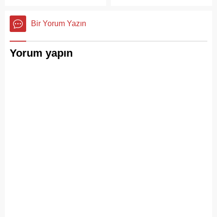
bitmek bilmiyor.
Prens Adaları’nın her biri
kendine has bir karakter
Bir Yorum Yazın
sergiler.
Yorum yapın