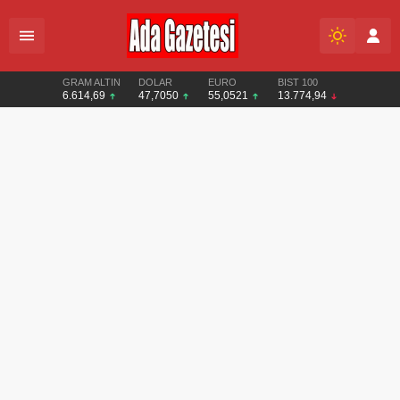
GRAM ALTIN
DOLAR
EURO
BIST 100
6.614,69
47,7050
55,0521
13.774,94