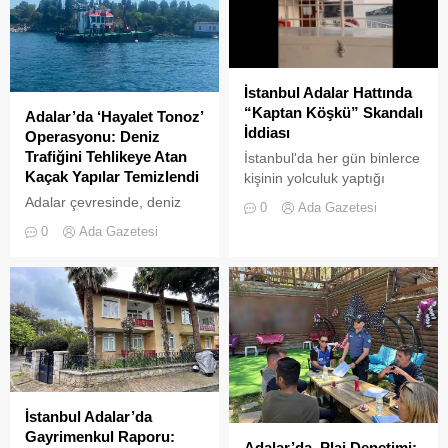
İstanbul Adalar Hattında
“Kaptan Köşkü” Skandalı
Adalar’da ‘Hayalet Tonoz’
İddiası
Operasyonu: Deniz
Trafiğini Tehlikeye Atan
İstanbul'da her gün binlerce
Kaçak Yapılar Temizlendi
kişinin yolculuk yaptığı
Adalar hattında kaydedilen
Adalar çevresinde, deniz
0
Ada Gazetesi
görüntüler "bu kadarına da
trafiğini tehlikeye sokan ve
0
Ada Gazetesi
pes" dedirtti
çevre kirliliğine neden olan
usulsüz tonozlara yönelik
geniş çaplı bir temizlik ve
denetim operasyonu
gerçekleştirildi.
İstanbul Adalar’da
Gayrimenkul Raporu:
Adalar’da Plaj Denetimi: