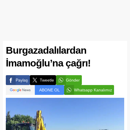
Burgazadalılardan
İmamoğlu’na çağrı!
Paylaş
Tweetle
Gönder
ABONE OL
Whatsapp Kanalımız