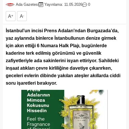
Ada Gazetesi
Yayınlama: 11.05.2026
0
A
+
A
-
İstanbul’un incisi Prens Adaları’ndan Burgazada’da,
yaz aylarında binlerce İstanbullunun denize girmek
için akın ettiği 6 Numara Halk Plajı, bugünlerde
kaderine terk edilmiş görünümü ve güvenlik
zafiyetleriyle ada sakinlerini isyan ettiriyor. Sahildeki
inşaat atıkları çevre kirliliğine davetiye çıkarırken,
geceleri evlerin dibinde yakılan ateşler akıllarda ciddi
soru işaretleri bırakıyor.