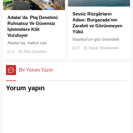
Sessiz Rüzgârların
Adalar’da Plaj Denetimi:
Adası: Burgazada’nın
Ruhsatsız Ve Güvensiz
Zarafeti ve Görünmeyen
İşletmelere Kilit
Yükü
Vuruluyor
İstanbul’un göz önündeki
Adalar'da, halkın can
kalabalıklarından sıyrılıp
0
Haluk Direskeneli
güvenliğini sağlamak ve
denize doğru bakıldığında,
0
Ada Gazetesi
haksız işgallerin önüne
Prens Adaları’nın her biri
geçmek amacıyla geniş
kendine has bir karakter
çaplı bir denetim
sergiler.
Bir Yorum Yazın
operasyonu başlatıldı.
Yorum yapın