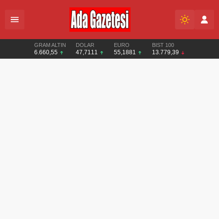
GRAM ALTIN
DOLAR
EURO
BIST 100
6.660,55
47,7111
55,1881
13.779,39