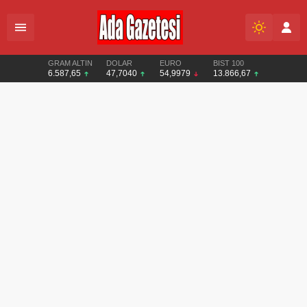
GRAM ALTIN
DOLAR
EURO
BIST 100
6.587,65
47,7040
54,9979
13.866,67