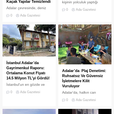
Kaçak Yapılar Temizlendi
kişinin yolculuk yaptığı
Adalar hattında kaydedilen
Adalar çevresinde, deniz
0
Ada Gazetesi
görüntüler "bu kadarına da
trafiğini tehlikeye sokan ve
0
Ada Gazetesi
pes" dedirtti
çevre kirliliğine neden olan
usulsüz tonozlara yönelik
geniş çaplı bir temizlik ve
denetim operasyonu
gerçekleştirildi.
İstanbul Adalar’da
Gayrimenkul Raporu:
Adalar’da Plaj Denetimi:
Ortalama Konut Fiyatı
Ruhsatsız Ve Güvensiz
14.5 Milyon TL’yi Gördü!
İşletmelere Kilit
İstanbul'un en gözde ve
Vuruluyor
tarihi lokasyonlarından biri
0
Ada Gazetesi
Adalar'da, halkın can
olan Adalar ilçesinde,
güvenliğini sağlamak ve
gayrimenkul piyasasındaki
0
Ada Gazetesi
haksız işgallerin önüne
hareketlilik dikkat çekiyor.
geçmek amacıyla geniş
çaplı bir denetim