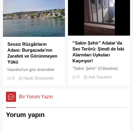
operasyonu başlatıldı.
“Sakin Şehir” Adalar’da
Sessiz Rüzgârların
Ses Terörü: Şimdi de İski
Adası: Burgazada’nın
Alarmları Uykuları
Zarafeti ve Görünmeyen
Kaçırıyor!
Yükü
"Sakin Şehir" (Cittaslow)
İstanbul’un göz önündeki
adayı olan İstanbul’un incisi
kalabalıklarından sıyrılıp
0
Ada Gazetesi
0
Haluk Direskeneli
Adalar'da gürültü kirliliği
denize doğru bakıldığında,
bitmek bilmiyor.
Prens Adaları’nın her biri
kendine has bir karakter
Bir Yorum Yazın
sergiler.
Yorum yapın