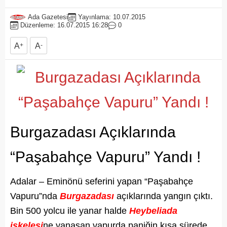
Ada Gazetesi
Yayınlama: 10.07.2015
Düzenleme: 16.07.2015 16:28
0
A
+
A
-
Burgazadası Açıklarında
“Paşabahçe Vapuru” Yandı !
Adalar – Eminönü seferini yapan “Paşabahçe
Vapuru”nda
Burgazadası
açıklarında yangın çıktı.
Bin 500 yolcu ile yanar halde
Heybeliada
iskelesi
ne yanaşan vapurda paniğin kısa sürede