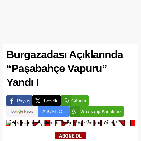
Burgazadası Açıklarında
“Paşabahçe Vapuru”
Yandı !
Paylaş
Tweetle
Gönder
ABONE OL
Whatsapp Kanalımız