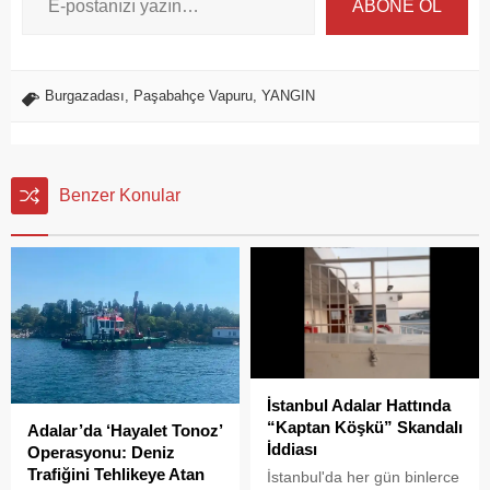
ABONE OL
Burgazadası
,
Paşabahçe Vapuru
,
YANGIN
Benzer Konular
İstanbul Adalar Hattında
“Kaptan Köşkü” Skandalı
Adalar’da ‘Hayalet Tonoz’
İddiası
Operasyonu: Deniz
Trafiğini Tehlikeye Atan
İstanbul'da her gün binlerce