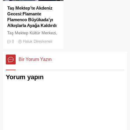
Taş Mektep’te Akdeniz
Gecesi:Flamante
Flamenco Büyükada’yı
Alkışlarla Ayağa Kaldırdı
Taş Mektep Kültür Merkezi,
31 Temmuz 2026 Cuma
0
Haluk Direskeneli
akşamı bu kez İspanya’nın
sıcak rüzgârlarını
Büyükada’ya taşıdı.
Bir Yorum Yazın
Yorum yapın