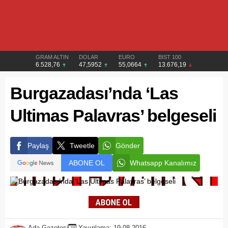
GRAM ALTIN
DOLAR
EURO
BIST 100
6.528,76
47,5952
55,0664
13.676,19
Burgazadası’nda ‘Las
Ultimas Palavras’ belgeseli
Paylaş
Tweetle
Gönder
ABONE OL
Whatsapp Kanalımız
Ada Gazetesi
Yayınlama: 19.08.2016