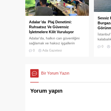
Sessiz 
Adalar’da Plaj Denetimi:
Burgaza
Ruhsatsız Ve Güvensiz
Görünm
İşletmelere Kilit Vuruluyor
İstanbul
Adalar'da, halkın can güvenliğini
kalabalı
sağlamak ve haksız işgallerin
doğru ba
0
önüne geçmek amacıyla geniş
Adaları’n
0
Ada Gazetesi
çaplı bir denetim operasyonu
karakter 
başlatıldı.
Bir Yorum Yazın
Yorum yapın