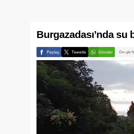
Burgazadası’nda su b
Paylaş
Tweetle
Gönder