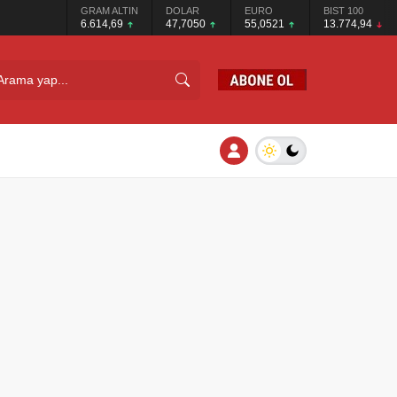
GRAM ALTIN
DOLAR
EURO
BIST 100
6.614,69
47,7050
55,0521
13.774,94