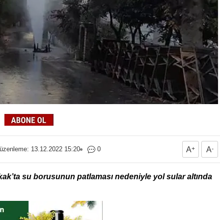
üzenleme: 13.12.2022 15:20
0
A
+
A
-
ak’ta su borusunun patlaması nedeniyle yol sular altında