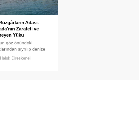
Rüzgârların Adası:
da’nın Zarafeti ve
eyen Yükü
’un göz önündeki
klarından sıyrılıp denize
kıldığında, Prens
Haluk Direskeneli
ın her biri kendine has bir
sergiler.