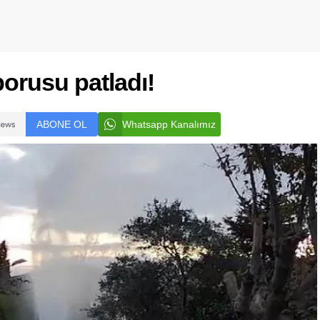
orusu patladı!
ABONE OL
Whatsapp Kanalımız