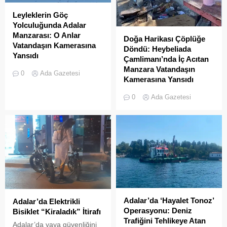
Leyleklerin Göç
Yolculuğunda Adalar
Manzarası: O Anlar
Doğa Harikası Çöplüğe
Vatandaşın Kamerasına
Döndü: Heybeliada
Yansıdı
Çamlimanı’nda İç Acıtan
Sonbahar göçüne başlayan
Manzara Vatandaşın
0
Ada Gazetesi
leylek sürülerinin Adalar
Kamerasına Yansıdı
semalarında uzun yolculuğu
Heybeliada’da yer alan
0
Ada Gazetesi
devam ediyor. Göçmen
Çamlimanı Koyu,
kuşların en önemli geçiş
duyarsızlık ve hizmet
güzergahlarından biri olan
eksikliğinin kurbanı oldu.
İstanbul’da, yüzlerce
Doğal güzelliğiyle bilinen
leyleğin Adalar
koyun her köşesinin çöple
semalarındaki süzülüşü cep
dolduğu o anlar, bir
telefonu kameralarına
vatandaşın kamerasına
yansıdı. Marmara Denizi ve
saniye saniye yansıdı.
İstanbul silüeti eşliğinde
Yeşille mavinin kucaklaştığı,
gökyüzünde süzülen
İstanbulluların nefes almak
Adalar’da ‘Hayalet Tonoz’
devasa leylek sürüsü,
Adalar’da Elektrikli
için akın ettiği Heybeliada
Operasyonu: Deniz
izleyenlere adeta görsel bir
Bisiklet “Kiraladık” İtirafı
Çamlimanı, bugünlerde
Trafiğini Tehlikeye Atan
şölen sundu. Sürüler
eşsiz manzarasıyla değil,
Adalar’da yaya güvenliğini