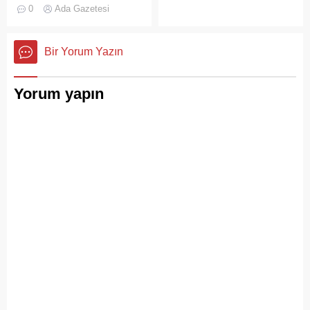
askeri okul binasının
0
Ada Gazetesi
çatısında, tamirat
çalışmaları sırasında yangın
çıktı. Gökyüzünü kaplayan
Bir Yorum Yazın
yoğun duman paniğe neden
olurken, itfaiye ekipleri
yangına hızla müdahale etti.
Yorum yapın