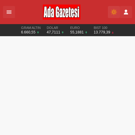
GRAM ALTIN
DOLAR
EURO
BIST 100
6.660,55
47,7111
55,1881
13.779,39