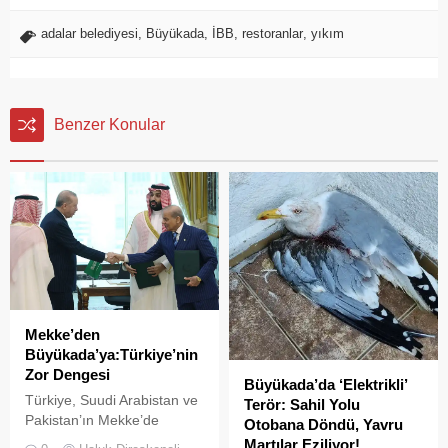
adalar belediyesi
,
Büyükada
,
İBB
,
restoranlar
,
yıkım
Benzer Konular
Mekke’den
Büyükada’ya:Türkiye’nin
Zor Dengesi
Büyükada’da ‘Elektrikli’
Türkiye, Suudi Arabistan ve
Terör: Sahil Yolu
Pakistan’ın Mekke’de
Otobana Döndü, Yavru
imzaladığı Ortak Savunma
Martılar Eziliyor!