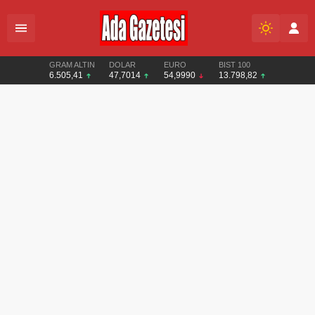
GRAM ALTIN
DOLAR
EURO
BIST 100
6.505,41
47,7014
54,9990
13.798,82