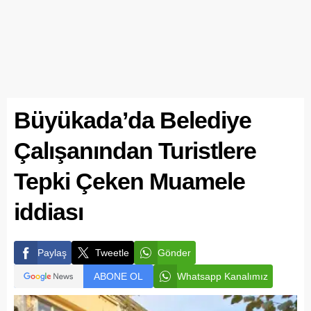
Büyükada’da Belediye
Çalışanından Turistlere
Tepki Çeken Muamele
iddiası
Paylaş
Tweetle
Gönder
ABONE OL
Whatsapp Kanalımız