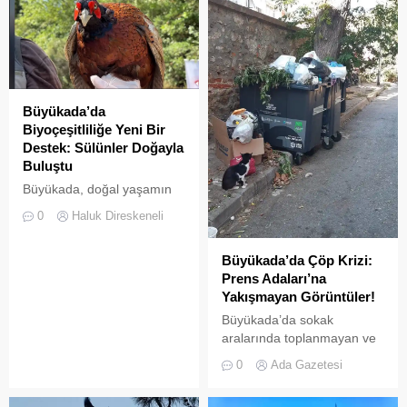
Büyükada’da
Biyoçeşitliliğe Yeni Bir
Destek: Sülünler Doğayla
Buluştu
Büyükada, doğal yaşamın
korunması ve biyolojik
0
Haluk Direskeneli
çeşitliliğin
zenginleştirilmesine yönelik
Büyükada’da Çöp Krizi:
önemli bir uygulamaya daha
Prens Adaları’na
ev sahipliği yapıyor. Tarım
Yakışmayan Görüntüler!
ve Orman Bakanlığı Doğa
Koruma ve Milli Parklar
Büyükada’da sokak
(DKMP) Genel Müdürlüğü
aralarında toplanmayan ve
tarafından Polonezköy
biriken çöpler vatandaşların
0
Ada Gazetesi
Sülün Üretim İstasyonu’nda
tepkisine neden
yetiştirilen yüzlerce sülün,
oluyor.Özellikle yaz