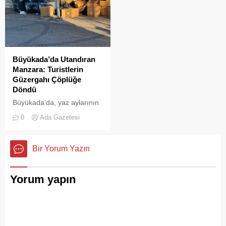
Büyükada’da Utandıran
Manzara: Turistlerin
Güzergahı Çöplüğe
Döndü
Büyükada’da, yaz aylarının
gelmesiyle birlikte artan
0
Ada Gazetesi
ziyaretçi yoğunluğu, temizlik
ve çöp toplama
hizmetlerindeki aksaklıkları
Bir Yorum Yazın
bir kez daha gözler önüne
serdi.
Yorum yapın