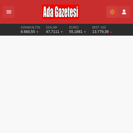
GRAM ALTIN
DOLAR
EURO
BIST 100
6.660,55
47,7111
55,1881
13.779,39