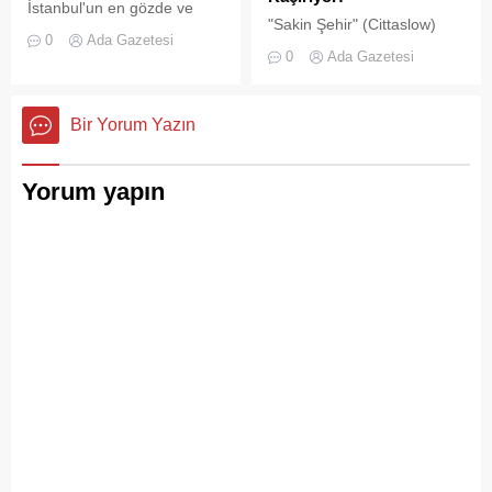
İstanbul'un en gözde ve
"Sakin Şehir" (Cittaslow)
tarihi lokasyonlarından biri
0
Ada Gazetesi
adayı olan İstanbul’un incisi
olan Adalar ilçesinde,
0
Ada Gazetesi
Adalar'da gürültü kirliliği
gayrimenkul piyasasındaki
bitmek bilmiyor.
hareketlilik dikkat çekiyor.
Bir Yorum Yazın
Yorum yapın