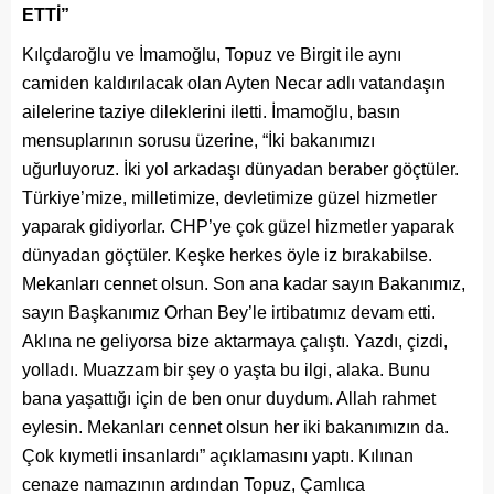
ETTİ”
Kılçdaroğlu ve İmamoğlu, Topuz ve Birgit ile aynı
camiden kaldırılacak olan Ayten Necar adlı vatandaşın
ailelerine taziye dileklerini iletti. İmamoğlu, basın
mensuplarının sorusu üzerine, “İki bakanımızı
uğurluyoruz. İki yol arkadaşı dünyadan beraber göçtüler.
Türkiye’mize, milletimize, devletimize güzel hizmetler
yaparak gidiyorlar. CHP’ye çok güzel hizmetler yaparak
dünyadan göçtüler. Keşke herkes öyle iz bırakabilse.
Mekanları cennet olsun. Son ana kadar sayın Bakanımız,
sayın Başkanımız Orhan Bey’le irtibatımız devam etti.
Aklına ne geliyorsa bize aktarmaya çalıştı. Yazdı, çizdi,
yolladı. Muazzam bir şey o yaşta bu ilgi, alaka. Bunu
bana yaşattığı için de ben onur duydum. Allah rahmet
eylesin. Mekanları cennet olsun her iki bakanımızın da.
Çok kıymetli insanlardı” açıklamasını yaptı. Kılınan
cenaze namazının ardından Topuz, Çamlıca