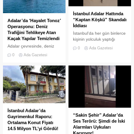
UKOME (Ulaşım
telefonu kameralarına
Koordinasyon Merkezi)
yansıdı. Marmara Denizi ve
İstanbul Adalar Hattında
kararları doğrultusunda
İstanbul silüeti eşliğinde
“Kaptan Köşkü” Skandalı
Adalar’da ‘Hayalet Tonoz’
ticari amaçlı elektrikli bisiklet
gökyüzünde süzülen
İddiası
Operasyonu: Deniz
ve scooter kiralama
devasa leylek sürüsü,
Trafiğini Tehlikeye Atan
İstanbul'da her gün binlerce
faaliyetleri yasaklanmış
izleyenlere adeta görsel bir
Kaçak Yapılar Temizlendi
kişinin yolculuk yaptığı
durumda....
şölen sundu. Sürüler
Adalar hattında kaydedilen
Adalar çevresinde, deniz
halinde termal hava...
0
Ada Gazetesi
görüntüler "bu kadarına da
trafiğini tehlikeye sokan ve
0
Ada Gazetesi
pes" dedirtti
çevre kirliliğine neden olan
usulsüz tonozlara yönelik
geniş çaplı bir temizlik ve
denetim operasyonu
gerçekleştirildi.
İstanbul Adalar’da
“Sakin Şehir” Adalar’da
Gayrimenkul Raporu:
Ses Terörü: Şimdi de İski
Ortalama Konut Fiyatı
Alarmları Uykuları
14.5 Milyon TL’yi Gördü!
Kaçırıyor!