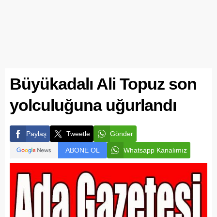
Büyükadalı Ali Topuz son
yolculuğuna uğurlandı
Paylaş
Tweetle
Gönder
ABONE OL
Whatsapp Kanalımız