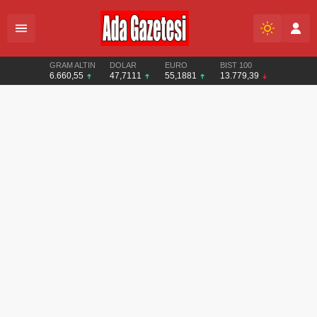
GRAM ALTIN
DOLAR
EURO
BIST 100
6.660,55
47,7111
55,1881
13.779,39