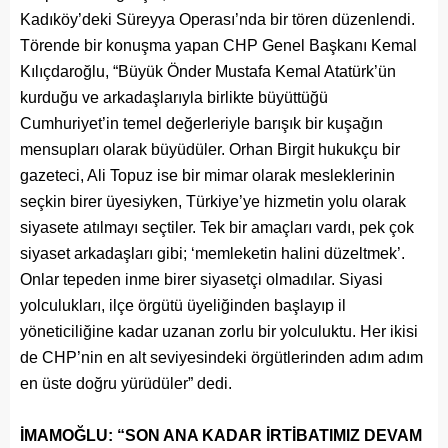
Kadıköy’deki Süreyya Operası’nda bir tören düzenlendi.
Törende bir konuşma yapan CHP Genel Başkanı Kemal
Kılıçdaroğlu, “Büyük Önder Mustafa Kemal Atatürk’ün
kurduğu ve arkadaşlarıyla birlikte büyüttüğü
Cumhuriyet’in temel değerleriyle barışık bir kuşağın
mensupları olarak büyüdüler. Orhan Birgit hukukçu bir
gazeteci, Ali Topuz ise bir mimar olarak mesleklerinin
seçkin birer üyesiyken, Türkiye’ye hizmetin yolu olarak
siyasete atılmayı seçtiler. Tek bir amaçları vardı, pek çok
siyaset arkadaşları gibi; ‘memleketin halini düzeltmek’.
Onlar tepeden inme birer siyasetçi olmadılar. Siyasi
yolculukları, ilçe örgütü üyeliğinden başlayıp il
yöneticiliğine kadar uzanan zorlu bir yolculuktu. Her ikisi
de CHP’nin en alt seviyesindeki örgütlerinden adım adım
en üste doğru yürüdüler” dedi.
İMAMOĞLU: “SON ANA KADAR İRTİBATIMIZ DEVAM