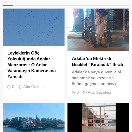
Leyleklerin Göç
Adalar’da Elektrikli
Yolculuğunda Adalar
Bisiklet “Kiraladık” İtirafı
Manzarası: O Anlar
Vatandaşın Kamerasına
Adalar’da yaya güvenliğini
Yansıdı
sağlamak ve kazaların
önüne geçmek amacıyla
Sonbahar göçüne başlayan
0
Ada Gazetesi
getirilen “elektrikli bisiklet
leylek sürülerinin Adalar
0
Ada Gazetesi
kiralama yasağı” adeta hiçe
semalarında uzun yolculuğu
sayılıyor. Kameralara
devam ediyor. Göçmen
yansıyan son görüntüler,
kuşların en önemli geçiş
yasağın delindiğini ve
güzergahlarından biri olan
denetimlerin yetersiz
İstanbul’da, yüzlerce
kaldığını bir kez daha gözler
leyleğin Adalar
önüne serdi. Adalar’da
semalarındaki süzülüşü cep