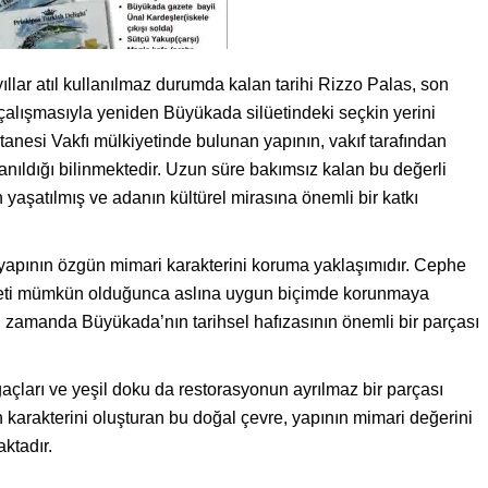
llar atıl kullanılmaz durumda kalan tarihi Rizzo Palas, son
 çalışmasıyla yeniden Büyükada silüetindeki seçkin yerini
anesi Vakfı mülkiyetinde bulunan yapının, vakıf tarafından
nıldığı bilinmektedir. Uzun süre bakımsız kalan bu değerli
yaşatılmış ve adanın kültürel mirasına önemli bir katkı
 yapının özgün mimari karakterini koruma yaklaşımıdır. Cephe
ilüeti mümkün olduğunca aslına uygun biçimde korunmaya
ynı zamanda Büyükada’nın tarihsel hafızasının önemli bir parçası
açları ve yeşil doku da restorasyonun ayrılmaz bir parçası
arakterini oluşturan bu doğal çevre, yapının mimari değerini
ktadır.