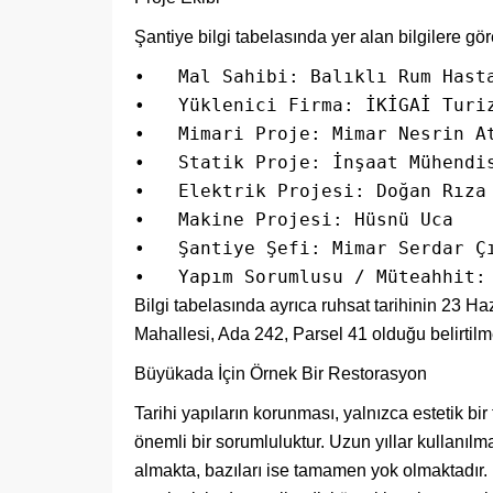
Şantiye bilgi tabelasında yer alan bilgilere gö
•   Mal Sahibi: Balıklı Rum Hasta
•   Yüklenici Firma: İKİGAİ Turiz
•   Mimari Proje: Mimar Nesrin At
•   Statik Proje: İnşaat Mühendis
•   Elektrik Projesi: Doğan Rıza 
•   Makine Projesi: Hüsnü Uca

•   Şantiye Şefi: Mimar Serdar Çı
•   Yapım Sorumlusu / Müteahhit:
Bilgi tabelasında ayrıca ruhsat tarihinin 23 
Mahallesi, Ada 242, Parsel 41 olduğu belirtilm
Büyükada İçin Örnek Bir Restorasyon
Tarihi yapıların korunması, yalnızca estetik bir 
önemli bir sorumluluktur. Uzun yıllar kullanıl
almakta, bazıları ise tamamen yok olmaktadır. 