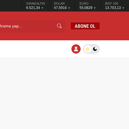
GRAM ALTIN
DOLAR
EURO
BIST 100
6.521,34
47,5916
55,0829
13.703,13