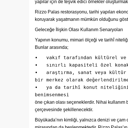
yapılar için de teşvik edici örnekler oluşturmak
Rizzo Palas restorasyonu, tarihi yapıları eko
koruyarak yaşatmanın mümkün olduğunu gösteren
Geleceğe İlişkin Olası Kullanım Senaryoları
Yapının konumu, mimari ölçeği ve tarihî niteliği
Bunlar arasında;
•   vakıf tarafından kültürel ve 
•   sınırlı kapasiteli özel konak
•   araştırma, sanat veya kültür 
bir merkez olarak değerlendirilme
•   ya da tarihî konut niteliğini
benimsenmesi
öne çıkan olası seçeneklerdir. Nihai kullanım bi
çerçevesinde şekillenecektir.
Büyükada’nın kimliği, yalnızca denizi ve çam 
mirasından da beslenmektedir. Rizzo Palas’ın