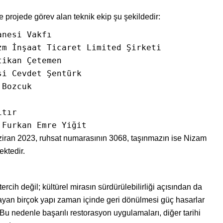
re projede görev alan teknik ekip şu şekildedir:
nesi Vakfı

m İnşaat Ticaret Limited Şirketi

ikan Çetemen

i Cevdet Şentürk

Bozcuk

tır

 Furkan Emre Yiğit
Haziran 2023, ruhsat numarasının 3068, taşınmazın ise Nizam
ektedir.
tercih değil; kültürel mirasın sürdürülebilirliği açısından da
mayan birçok yapı zaman içinde geri dönülmesi güç hasarlar
Bu nedenle başarılı restorasyon uygulamaları, diğer tarihi