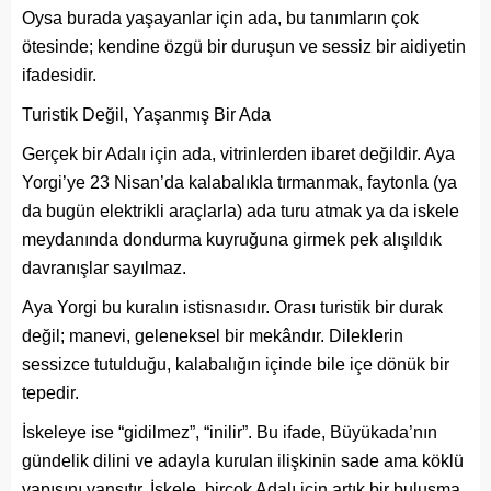
Oysa burada yaşayanlar için ada, bu tanımların çok
ötesinde; kendine özgü bir duruşun ve sessiz bir aidiyetin
ifadesidir.
Turistik Değil, Yaşanmış Bir Ada
Gerçek bir Adalı için ada, vitrinlerden ibaret değildir. Aya
Yorgi’ye 23 Nisan’da kalabalıkla tırmanmak, faytonla (ya
da bugün elektrikli araçlarla) ada turu atmak ya da iskele
meydanında dondurma kuyruğuna girmek pek alışıldık
davranışlar sayılmaz.
Aya Yorgi bu kuralın istisnasıdır. Orası turistik bir durak
değil; manevi, geleneksel bir mekândır. Dileklerin
sessizce tutulduğu, kalabalığın içinde bile içe dönük bir
tepedir.
İskeleye ise “gidilmez”, “inilir”. Bu ifade, Büyükada’nın
gündelik dilini ve adayla kurulan ilişkinin sade ama köklü
yapısını yansıtır. İskele, birçok Adalı için artık bir buluşma