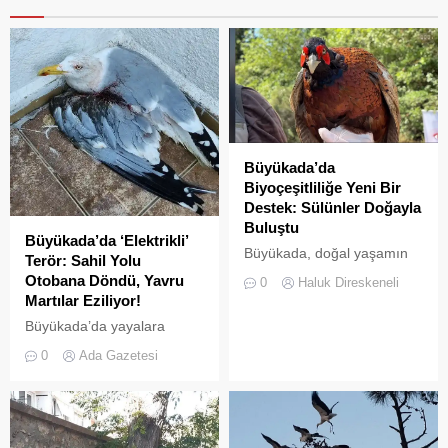
Büyükada’da
Biyoçeşitliliğe Yeni Bir
Destek: Sülünler Doğayla
Buluştu
Büyükada’da ‘Elektrikli’
Büyükada, doğal yaşamın
Terör: Sahil Yolu
korunması ve biyolojik
Otobana Döndü, Yavru
0
Haluk Direskeneli
çeşitliliğin
Martılar Eziliyor!
zenginleştirilmesine yönelik
Büyükada’da yayalara
önemli bir uygulamaya daha
ayrılan sahil şeridi, kural
ev sahipliği yapıyor. Tarım
0
Ada Gazetesi
tanımaz elektrikli araç
ve Orman Bakanlığı Doğa
sürücüleri yüzünden adeta
Koruma ve Milli Parklar
ölüm yoluna dönüştü.
(DKMP) Genel Müdürlüğü
Denetimsizliğin ve aşırı
tarafından Polonezköy
hızın son kurbanları ise