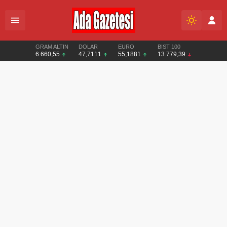
GRAM ALTIN
DOLAR
EURO
BIST 100
6.660,55
47,7111
55,1881
13.779,39