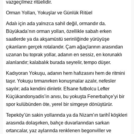
vazgeçilmez ritüelidir.
Orman Yolları, Yokuşlar ve Günlük Ritüel
Adalı için ada yalnızca sahil değil, ormandır da.
Büyükada’nın orman yolları, özellikle sabah erken
saatlerde ya da akşamüstü serinliğinde yürüyüşe
çıkanların gerçek rotalarıdır. Çam ağaçlarının arasından
uzanan bu toprak yollar, adanın en sessiz, en korunaklı
alanlarıdır; kalabalık burada seyrelir, tempo düşer.
Kadıyoran Yokuşu, adanın hem hafızasını hem de ritmini
taşır. Yokuşu tırmanırken konuşmalar azalır, nefesler
sayılır; ada kendini dinletir. Efsane futbolcu Lefter
Küçükandonyadis’in anısı, bu yokuşta Fenerbahçe’yi bir
spor kulübünden öte, yerel bir simgeye dönüştürür.
Tepeköy’ün sakin yollarında ya da Nizam’ın tarihî köşkleri
arasında dolaşırken, bahçe duvarlarından sarkan
ortancalar, yaz aylarında renklenen begonviller ve