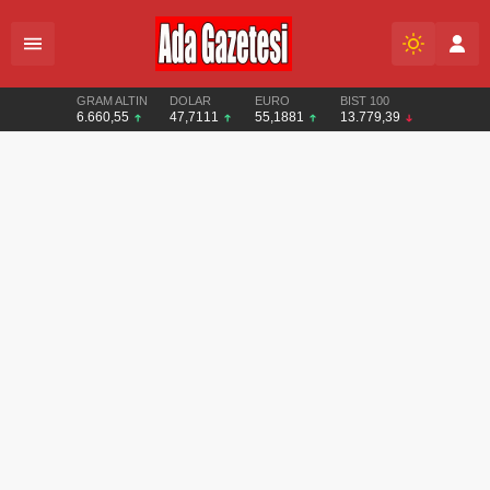
GRAM ALTIN
DOLAR
EURO
BIST 100
6.660,55
47,7111
55,1881
13.779,39