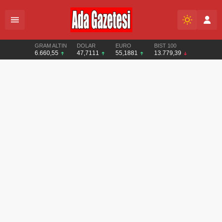
GRAM ALTIN
DOLAR
EURO
BIST 100
6.660,55
47,7111
55,1881
13.779,39