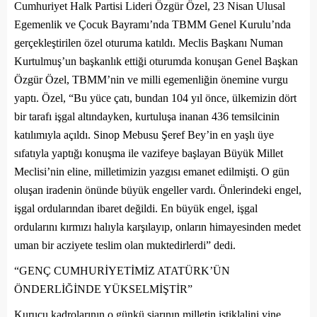
Cumhuriyet Halk Partisi Lideri Özgür Özel, 23 Nisan Ulusal
Egemenlik ve Çocuk Bayramı’nda TBMM Genel Kurulu’nda
gerçekleştirilen özel oturuma katıldı. Meclis Başkanı Numan
Kurtulmuş’un başkanlık ettiği oturumda konuşan Genel Başkan
Özgür Özel, TBMM’nin ve milli egemenliğin önemine vurgu
yaptı. Özel, “
Bu yüce çatı, bundan 104 yıl önce, ülkemizin dört
bir tarafı işgal altındayken, kurtuluşa inanan 436 temsilcinin
katılımıyla açıldı. Sinop Mebusu Şeref Bey’in en yaşlı üye
sıfatıyla yaptığı konuşma ile vazifeye başlayan Büyük Millet
Meclisi’nin eline, milletimizin yazgısı emanet edilmişti. O gün
oluşan iradenin önünde büyük engeller vardı. Önlerindeki engel,
işgal ordularından ibaret değildi. En büyük engel, işgal
ordularını kırmızı halıyla karşılayıp, onların himayesinden medet
uman bir acziyete teslim olan muktedirlerdi”
dedi.
“GENÇ CUMHURİYETİMİZ ATATÜRK’ÜN
ÖNDERLİĞİNDE YÜKSELMİŞTİR”
Kurucu kadrolarının o günkü şiarının milletin istiklalini yine