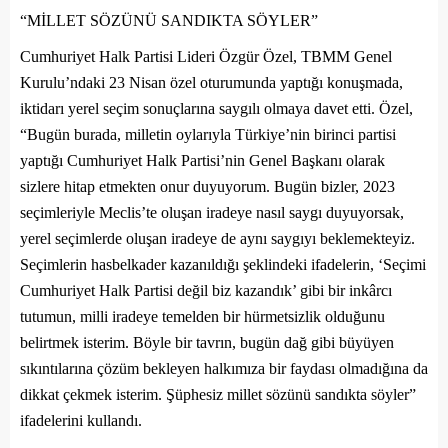
“MİLLET SÖZÜNÜ SANDIKTA SÖYLER”
Cumhuriyet Halk Partisi Lideri Özgür Özel, TBMM Genel
Kurulu’ndaki 23 Nisan özel oturumunda yaptığı konuşmada,
iktidarı yerel seçim sonuçlarına saygılı olmaya davet etti. Özel,
“Bugün burada, milletin oylarıyla Türkiye’nin birinci partisi
yaptığı Cumhuriyet Halk Partisi’nin Genel Başkanı olarak
sizlere hitap etmekten onur duyuyorum. Bugün bizler, 2023
seçimleriyle Meclis’te oluşan iradeye nasıl saygı duyuyorsak,
yerel seçimlerde oluşan iradeye de aynı saygıyı beklemekteyiz.
Seçimlerin hasbelkader kazanıldığı şeklindeki ifadelerin, ‘Seçimi
Cumhuriyet Halk Partisi değil biz kazandık’ gibi bir inkârcı
tutumun, milli iradeye temelden bir hürmetsizlik olduğunu
belirtmek isterim. Böyle bir tavrın, bugün dağ gibi büyüyen
sıkıntılarına çözüm bekleyen halkımıza bir faydası olmadığına da
dikkat çekmek isterim. Şüphesiz millet sözünü sandıkta söyler”
ifadelerini kullandı.