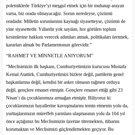
polemiklerle Türkiye’yi meşgul etmek için bir muhatap arayan
varsa, biz orada olmayacağız. Sorun neredeyse, çözümü
oradadır. Milletin sorunlarının kaynağı siyasetteyse, çözümü de
yine siyasettedir. Yıllardır yok sayılan, hor görülen toplum
kesimlerine hakkını verecek adımları atmak, politikaları üretmek,
kararları almak bu Parlamentonun görevidir.”
“RAHMET VE MİNNETLE ANIYORUM”
“Meclisimizin ilk başkanı, Cumhuriyetimizin kurucusu Mustafa
Kemal Atatürk, Cumhuriyetimizi bizlere değil, partilerin genel
başkanlarına değil, kendisi bir asker olmasın rağmen orduya
değil, gençlere emanet etmiştir. Gençlere emanet ettiği gibi 23
Nisan’ı da çocuklarımıza armağan etmiştir. Biliyoruz ki
çocuklarımızın hayallerine kavuşmalarını temin etmenin yolu da,
yurttaşlarımızın müreffeh yarınlara ulaşmasının yolu da 104 yıl
önce açtığımız bu Meclisimizin üzerine titremekten, itibarını
korumaktan ve Meclisimizi güçlendirmekten geçiyor. Bu