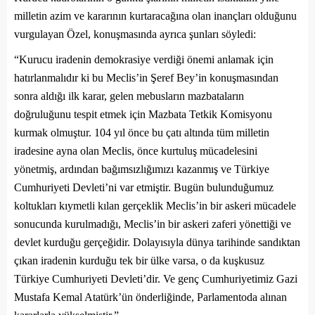
milletin azim ve kararının kurtaracağına olan inançları olduğunu
vurgulayan Özel, konuşmasında ayrıca şunları söyledi:
“Kurucu iradenin demokrasiye verdiği önemi anlamak için
hatırlanmalıdır ki bu Meclis’in Şeref Bey’in konuşmasından
sonra aldığı ilk karar, gelen mebusların mazbataların
doğruluğunu tespit etmek için Mazbata Tetkik Komisyonu
kurmak olmuştur. 104 yıl önce bu çatı altında tüm milletin
iradesine ayna olan Meclis, önce kurtuluş mücadelesini
yönetmiş, ardından bağımsızlığımızı kazanmış ve Türkiye
Cumhuriyeti Devleti’ni var etmiştir. Bugün bulunduğumuz
koltukları kıymetli kılan gerçeklik Meclis’in bir askeri mücadele
sonucunda kurulmadığı, Meclis’in bir askeri zaferi yönettiği ve
devlet kurduğu gerçeğidir. Dolayısıyla dünya tarihinde sandıktan
çıkan iradenin kurduğu tek bir ülke varsa, o da kuşkusuz
Türkiye Cumhuriyeti Devleti’dir. Ve genç Cumhuriyetimiz Gazi
Mustafa Kemal Atatürk’ün önderliğinde, Parlamentoda alınan