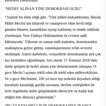
kararlarla yükselmiştir.”
“HEDEF ALINAN YİNE DEMOKRASİ OLDU”
“Atatürk’ün ifade ettiği gibi, ‘Türk milleti mukadderatını, Büyük
Millet Meclisi’nin kifayetli ve vatanperver eline tevdi ettiği
günden itibaren, karanlıkları sıyırıp kaldırmış ve ümitle istikbale
yönelmiştir. Yeni Türkiye Hükümetinin öz cevheri milli
hâkimiyettir.’ Ülkemiz ne zaman milli iradeden, demokrasiden
uzaklaştıysa geriye gitmiş, vatandaşlarımızın refah seviyesi
eksilmiştir. Askeri darbelerle, vesayetlerle demokrasimiz pek çok
kez kesintilere uğratılmıştır. Son olarak 15 Temmuz 2016’daki
darbe girişimi ile hedef alınan yine demokrasimiz olmuştur. O
gece Meclis’i açmayı teklif eden ilk teklif eden milletvekiliyim.
Ve o gece Meclisimiz, 100 yıl önce top seslerini duyarken aldığı
kararlarla kazandığı gazilik unvanını, devlete yerleştirilen bir
terör örgütünün darbe girişimindeki direnciyle ne kadar hak
ettiğini tüm dünyaya göstermiştir.”
“BU ÜLKEYİ MECLİS’İN DEMOKRASİYE İNANCI