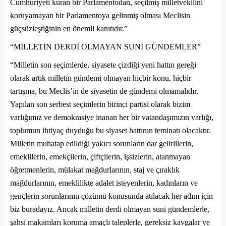
Cumhuriyeti kuran bir Parlamentodan, seçilmiş milletvekilini
koruyamayan bir Parlamentoya gelinmiş olması Meclisin
güçsüzleştiğinin en önemli kanıtıdır.”
“MİLLETİN DERDİ OLMAYAN SUNİ GÜNDEMLER”
“Milletin son seçimlerde, siyasete çizdiği yeni hattın gereği
olarak artık milletin gündemi olmayan hiçbir konu, hiçbir
tartışma, bu Meclis’in de siyasetin de gündemi olmamalıdır.
Yapılan son serbest seçimlerin birinci partisi olarak bizim
varlığımız ve demokrasiye inanan her bir vatandaşımızın varlığı,
toplumun ihtiyaç duyduğu bu siyaset hattının teminatı olacaktır.
Milletin muhatap edildiği yakıcı sorunların dar gelirlilerin,
emeklilerin, emekçilerin, çiftçilerin, işsizlerin, atanmayan
öğretmenlerin, mülakat mağdurlarının, staj ve çıraklık
mağdurlarının, emeklilikte adalet isteyenlerin, kadınların ve
gençlerin sorunlarının çözümü konusunda atılacak her adım için
biz buradayız. Ancak milletin derdi olmayan suni gündemlerle,
şahsi makamları koruma amaçlı taleplerle, gereksiz kavgalar ve