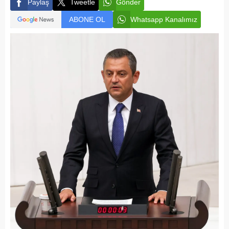
Paylaş
Tweetle
Gönder
ABONE OL
Whatsapp Kanalımız