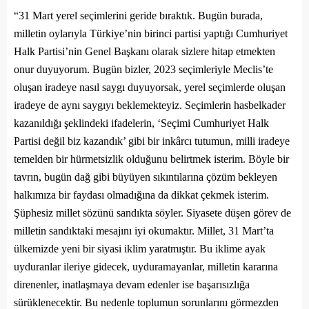
“31 Mart yerel seçimlerini geride bıraktık. Bugün burada,
milletin oylarıyla Türkiye’nin birinci partisi yaptığı Cumhuriyet
Halk Partisi’nin Genel Başkanı olarak sizlere hitap etmekten
onur duyuyorum. Bugün bizler, 2023 seçimleriyle Meclis’te
oluşan iradeye nasıl saygı duyuyorsak, yerel seçimlerde oluşan
iradeye de aynı saygıyı beklemekteyiz. Seçimlerin hasbelkader
kazanıldığı şeklindeki ifadelerin, ‘Seçimi Cumhuriyet Halk
Partisi değil biz kazandık’ gibi bir inkârcı tutumun, milli iradeye
temelden bir hürmetsizlik olduğunu belirtmek isterim. Böyle bir
tavrın, bugün dağ gibi büyüyen sıkıntılarına çözüm bekleyen
halkımıza bir faydası olmadığına da dikkat çekmek isterim.
Şüphesiz millet sözünü sandıkta söyler. Siyasete düşen görev de
milletin sandıktaki mesajını iyi okumaktır. Millet, 31 Mart’ta
ülkemizde yeni bir siyasi iklim yaratmıştır. Bu iklime ayak
uyduranlar ileriye gidecek, uyduramayanlar, milletin kararına
direnenler, inatlaşmaya devam edenler ise başarısızlığa
sürüklenecektir. Bu nedenle toplumun sorunlarını görmezden