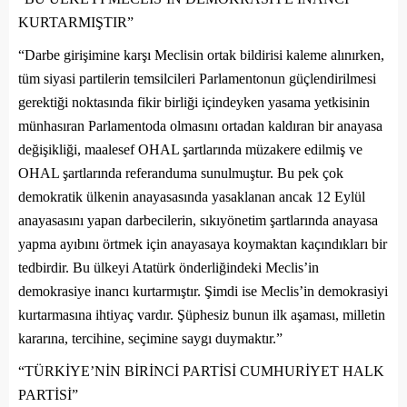
KURTARMIŞTIR”
“Darbe girişimine karşı Meclisin ortak bildirisi kaleme alınırken,
tüm siyasi partilerin temsilcileri Parlamentonun güçlendirilmesi
gerektiği noktasında fikir birliği içindeyken yasama yetkisinin
münhasıran Parlamentoda olmasını ortadan kaldıran bir anayasa
değişikliği, maalesef OHAL şartlarında müzakere edilmiş ve
OHAL şartlarında referanduma sunulmuştur. Bu pek çok
demokratik ülkenin anayasasında yasaklanan ancak 12 Eylül
anayasasını yapan darbecilerin, sıkıyönetim şartlarında anayasa
yapma ayıbını örtmek için anayasaya koymaktan kaçındıkları bir
tedbirdir. Bu ülkeyi Atatürk önderliğindeki Meclis’in
demokrasiye inancı kurtarmıştır. Şimdi ise Meclis’in demokrasiyi
kurtarmasına ihtiyaç vardır. Şüphesiz bunun ilk aşaması, milletin
kararına, tercihine, seçimine saygı duymaktır.”
“TÜRKİYE’NİN BİRİNCİ PARTİSİ CUMHURİYET HALK
PARTİSİ”