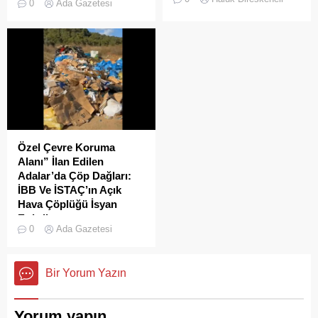
0
Ada Gazetesi
İstanbul’da deniz ulaşımı,
Adalar'da gürültü kirliliği
sadece bir seyahat aracı
bitmek bilmiyor.
değil; Adalar ile kent
merkezi arasında kurulan
tıkır tıkır işleyen, prestijli ve
konforlu güvenli bir yaşam
ritmiydi.
Özel Çevre Koruma
Alanı” İlan Edilen
Adalar’da Çöp Dağları:
İBB Ve İSTAÇ’ın Açık
Hava Çöplüğü İsyan
Ettirdi
0
Ada Gazetesi
Adalar'da çekilen çöp
görüntüleri pes dedirtti.
Sanılanın aksine bu çöpler
Bir Yorum Yazın
duyarsız vatandaşlar
tarafından değil; İBB, İSTAÇ
ve Adalar Belediyesi eliyle
Yorum yapın