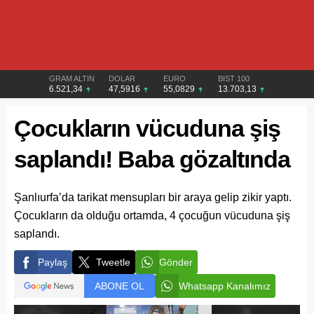
GRAM ALTIN
DOLAR
EURO
BIST 100
6.521,34
47,5916
55,0829
13.703,13
Çocukların vücuduna şiş
saplandı! Baba gözaltında
Şanlıurfa’da tarikat mensupları bir araya gelip zikir yaptı.
Çocukların da olduğu ortamda, 4 çocuğun vücuduna şiş
saplandı.
Paylaş
Tweetle
Gönder
ABONE OL
Whatsapp Kanalımız