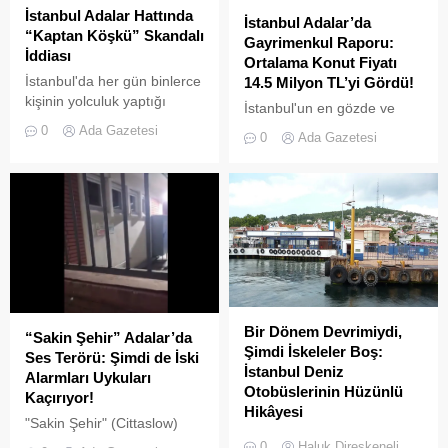
İstanbul Adalar Hattında
İstanbul Adalar’da
“Kaptan Köşkü” Skandalı
Gayrimenkul Raporu:
İddiası
Ortalama Konut Fiyatı
İstanbul'da her gün binlerce
14.5 Milyon TL’yi Gördü!
kişinin yolculuk yaptığı
İstanbul'un en gözde ve
Adalar hattında kaydedilen
tarihi lokasyonlarından biri
0
Ada Gazetesi
0
Ada Gazetesi
görüntüler "bu kadarına da
olan Adalar ilçesinde,
pes" dedirtti
gayrimenkul piyasasındaki
hareketlilik dikkat çekiyor.
Bir Dönem Devrimiydi,
“Sakin Şehir” Adalar’da
Şimdi İskeleler Boş:
Ses Terörü: Şimdi de İski
İstanbul Deniz
Alarmları Uykuları
Otobüslerinin Hüzünlü
Kaçırıyor!
Hikâyesi
"Sakin Şehir" (Cittaslow)
2000’li yılların başında
adayı olan İstanbul’un incisi
0
Haluk Direskeneli