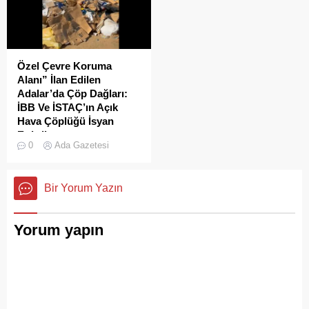
ritmiydi.
Özel Çevre Koruma
Alanı” İlan Edilen
Adalar’da Çöp Dağları:
İBB Ve İSTAÇ’ın Açık
Hava Çöplüğü İsyan
Ettirdi
0
Ada Gazetesi
Adalar'da çekilen çöp
görüntüleri pes dedirtti.
Sanılanın aksine bu çöpler
Bir Yorum Yazın
duyarsız vatandaşlar
tarafından değil; İBB, İSTAÇ
ve Adalar Belediyesi eliyle
Yorum yapın
doğanın ortasına dökülüyor