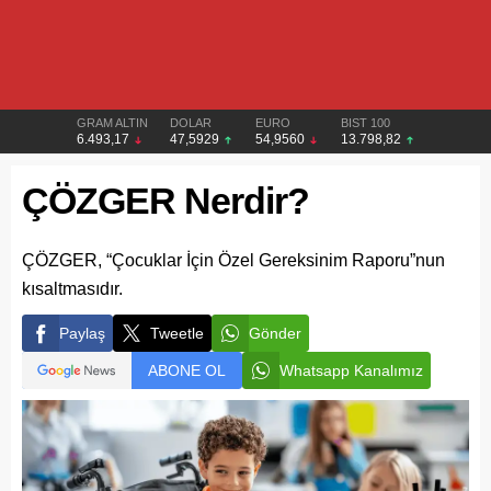
GRAM ALTIN
DOLAR
EURO
BIST 100
6.493,17
47,5929
54,9560
13.798,82
ÇÖZGER Nerdir?
ÇÖZGER, “Çocuklar İçin Özel Gereksinim Raporu”nun
kısaltmasıdır.
Paylaş
Tweetle
Gönder
ABONE OL
Whatsapp Kanalımız