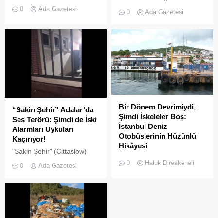
Adalar hattında kaydedilen
tarihi lokasyonlarından biri
0
Ada Gazetesi
0
Ada Gazetesi
görüntüler "bu kadarına da
olan Adalar ilçesinde,
pes" dedirtti
gayrimenkul piyasasındaki
hareketlilik dikkat çekiyor.
Bir Dönem Devrimiydi,
“Sakin Şehir” Adalar’da
Şimdi İskeleler Boş:
Ses Terörü: Şimdi de İski
İstanbul Deniz
Alarmları Uykuları
Otobüslerinin Hüzünlü
Kaçırıyor!
Hikâyesi
"Sakin Şehir" (Cittaslow)
2000’li yılların başında
adayı olan İstanbul’un incisi
0
Haluk Direskeneli
0
Ada Gazetesi
İstanbul’da deniz ulaşımı,
Adalar'da gürültü kirliliği
sadece bir seyahat aracı
bitmek bilmiyor.
değil; Adalar ile kent
merkezi arasında kurulan
tıkır tıkır işleyen, prestijli ve
konforlu güvenli bir yaşam