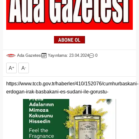
Ada Gazetesi
Yayınlama: 23.04.2024
0
A
+
A
-
https://www.tccb.gov.tr/haberler/410/152076/cumhurbaskani-
erdogan-irak-basbakani-es-sudani-ile-gorustu-