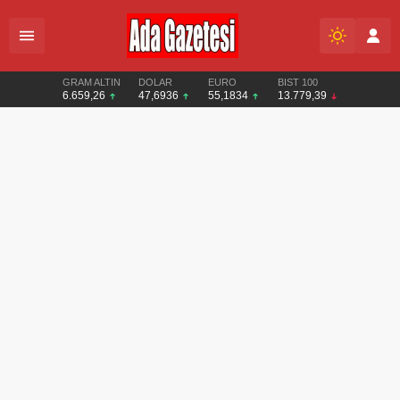
GRAM ALTIN
DOLAR
EURO
BIST 100
6.659,26
47,6936
55,1834
13.779,39