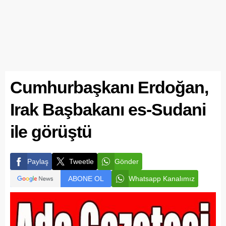
Cumhurbaşkanı Erdoğan,
Irak Başbakanı es-Sudani
ile görüştü
Paylaş
Tweetle
Gönder
ABONE OL
Whatsapp Kanalımız