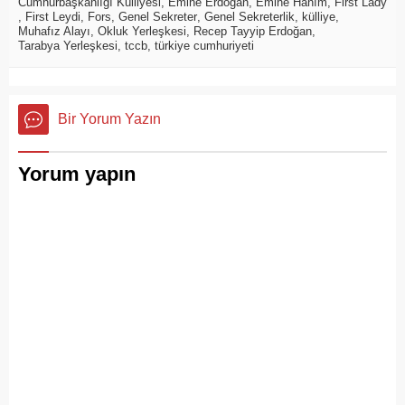
Cumhurbaşkanlığı Külliyesi
,
Emine Erdoğan
,
Emine Hanım
,
First Lady
,
First Leydi
,
Fors
,
Genel Sekreter
,
Genel Sekreterlik
,
külliye
,
Muhafız Alayı
,
Okluk Yerleşkesi
,
Recep Tayyip Erdoğan
,
Tarabya Yerleşkesi
,
tccb
,
türkiye cumhuriyeti
Bir Yorum Yazın
Yorum yapın