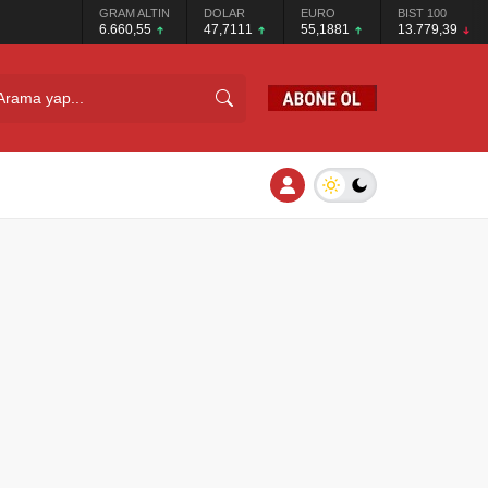
GRAM ALTIN
DOLAR
EURO
BIST 100
6.660,55
47,7111
55,1881
13.779,39