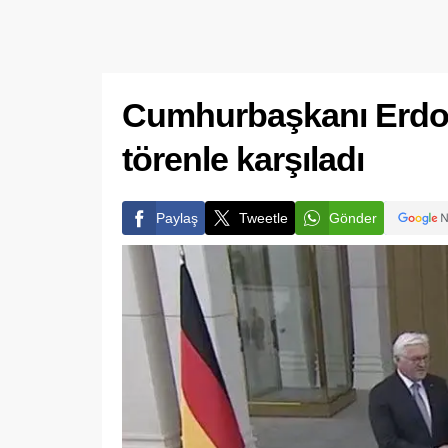
Cumhurbaşkanı Erdoğ
törenle karşıladı
Paylaş
Tweetle
Gönder