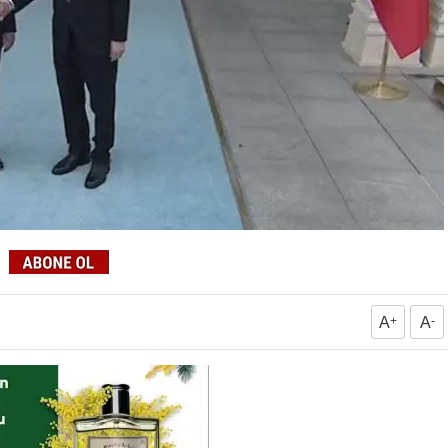
A
+
A
-