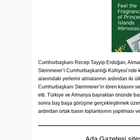
Cumhurbaşkanı Recep Tayyip Erdoğan, Alman
Steinmeier’i Cumhurbaşkanlığı Külliyesi’nde 
alanındaki yerlerini almalarının ardından iki ü
Cumhurbaşkanı Steinmeier’in tören kıtasını sel
etti. Türkiye ve Almanya bayrakları önünde b
sonra baş başa görüşme gerçekleştirmek üzere 
ardından ortak basın toplantısının yapılması 
Ada Gazetesi site