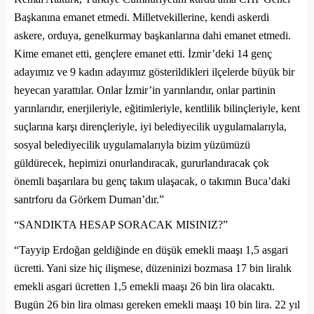
Başkanına emanet etmedi. Milletvekillerine, kendi askerdi
askere, orduya, genelkurmay başkanlarına dahi emanet etmedi.
Kime emanet etti, gençlere emanet etti. İzmir’deki 14 genç
adayımız ve 9 kadın adayımız gösterildikleri ilçelerde büyük bir
heyecan yarattılar. Onlar İzmir’in yarınlarıdır, onlar partinin
yarınlarıdır, enerjileriyle, eğitimleriyle, kentlilik bilinçleriyle, kent
suçlarına karşı dirençleriyle, iyi belediyecilik uygulamalarıyla,
sosyal belediyecilik uygulamalarıyla bizim yüzümüzü
güldürecek, hepimizi onurlandıracak, gururlandıracak çok
önemli başarılara bu genç takım ulaşacak, o takımın Buca’daki
santrforu da Görkem Duman’dır.”
“SANDIKTA HESAP SORACAK MISINIZ?”
“Tayyip Erdoğan geldiğinde en düşük emekli maaşı 1,5 asgari
ücretti. Yani size hiç ilişmese, düzeninizi bozmasa 17 bin liralık
emekli asgari ücretten 1,5 emekli maaşı 26 bin lira olacaktı.
Bugün 26 bin lira olması gereken emekli maaşı 10 bin lira. 22 yıl