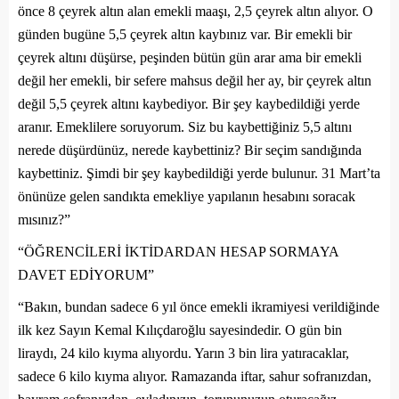
önce 8 çeyrek altın alan emekli maaşı, 2,5 çeyrek altın alıyor. O
günden bugüne 5,5 çeyrek altın kaybınız var. Bir emekli bir
çeyrek altını düşürse, peşinden bütün gün arar ama bir emekli
değil her emekli, bir sefere mahsus değil her ay, bir çeyrek altın
değil 5,5 çeyrek altını kaybediyor. Bir şey kaybedildiği yerde
aranır. Emeklilere soruyorum. Siz bu kaybettiğiniz 5,5 altını
nerede düşürdünüz, nerede kaybettiniz? Bir seçim sandığında
kaybettiniz. Şimdi bir şey kaybedildiği yerde bulunur. 31 Mart’ta
önünüze gelen sandıkta emekliye yapılanın hesabını soracak
mısınız?”
“ÖĞRENCİLERİ İKTİDARDAN HESAP SORMAYA
DAVET EDİYORUM”
“Bakın, bundan sadece 6 yıl önce emekli ikramiyesi verildiğinde
ilk kez Sayın Kemal Kılıçdaroğlu sayesindedir. O gün bin
liraydı, 24 kilo kıyma alıyordu. Yarın 3 bin lira yatıracaklar,
sadece 6 kilo kıyma alıyor. Ramazanda iftar, sahur sofranızdan,