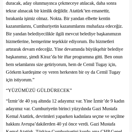
duracak, aday olunmayınca çekmeceye atılacak, daha sonra
tekrar alınacak bir kimlik değildir. Atatürk’ten emanettir,
bırakanla işimiz olmaz. Nokta. Bir yandan elbette kentin
kazanımlarını, Cumhuriyetin kazanımlarını muhafaza edeceğiz.
Bir yandan belediyecilikle ilgili mevcut belediye başkanımızın
hizmetlerine, hemşerime teşekkür ediyorum. Bu hizmetleri
artırarak devam edeceğiz. Yine devamında büyükşehir belediye
başkanımız, şimdi Kiraz’da bir iftar programına gitti. Ben onun
hem selamlarını size getiriyorum, hem de Cemil Tugay için,
Görkem kardeşime oy veren herkesten bir oy da Cemil Tugay
için istiyorum.”
“YÜZÜMÜZÜ GÜLDÜRECEK”
“İzmir’de 40 yaş altında 12 adayımız var. Yine İzmir’de 9 kadın
adayımız var. Cumhuriyetin birinci yüzyılında Gazi Mustafa
Kemal Atatürk, devrimleri yaparken kadınlara seçme ve seçilme
hakkını Avrupa’dakilerden 40 yıl önce verdi. Gazi Mustafa
Kemal Atatürk, Türkiye Cumhuriyetini kurdu ama CHP Genel