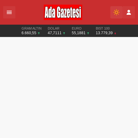
GRAM ALTIN
DOLAR
EURO
BIST 100
6.660,55
47,7111
55,1881
13.779,39