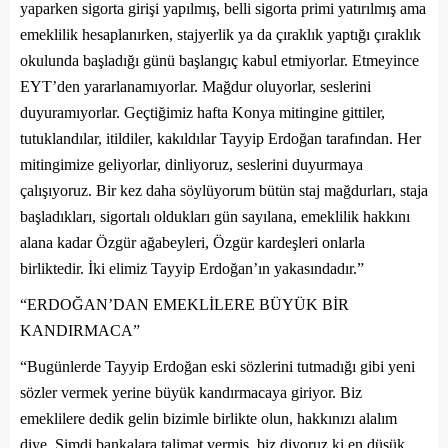
yaparken sigorta girişi yapılmış, belli sigorta primi yatırılmış ama
emeklilik hesaplanırken, stajyerlik ya da çıraklık yaptığı çıraklık
okulunda başladığı günü başlangıç kabul etmiyorlar. Etmeyince
EYT’den yararlanamıyorlar. Mağdur oluyorlar, seslerini
duyuramıyorlar. Geçtiğimiz hafta Konya mitingine gittiler,
tutuklandılar, itildiler, kakıldılar Tayyip Erdoğan tarafından. Her
mitingimize geliyorlar, dinliyoruz, seslerini duyurmaya
çalışıyoruz. Bir kez daha söylüyorum bütün staj mağdurları, staja
başladıkları, sigortalı oldukları gün sayılana, emeklilik hakkını
alana kadar Özgür ağabeyleri, Özgür kardeşleri onlarla
birliktedir. İki elimiz Tayyip Erdoğan’ın yakasındadır.”
“ERDOĞAN’DAN EMEKLİLERE BÜYÜK BİR
KANDIRMACA”
“Bugünlerde Tayyip Erdoğan eski sözlerini tutmadığı gibi yeni
sözler vermek yerine büyük kandırmacaya giriyor. Biz
emeklilere dedik gelin bizimle birlikte olun, hakkınızı alalım
diye. Şimdi bankalara talimat vermiş, biz diyoruz ki en düşük