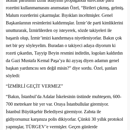
İktidar partisinin İzmir adayının propaganda sürecinde parti
rozetini kullanmamasını anımsatan Özel,
“Birileri çıkmış, gelmiş.
Malum rozetlerini çıkarmışlar. Bıyıkları inceltmişler. Genel
Başkanlarının resimlerini kaldırmışlar. İzmir’de parti kimliklerini
unutturarak, İzmirlilerden oy isteyerek, sözde takiyeleri ile
başarılı olup, İzmir’imizi kandırmaya niyetleniyorlar. Bakın çok
net bir şey söyleyelim. Buradan o takiyeci adaya diyorum ki
rozeti çıkardın, Tayyip Beyin resmini indirdin, logoları kaldırdın
da Gazi Mustafa Kemal Paşa’ya iki ayyaş diyen adamın genel
başkan yardımcısı sen değil misin?”
diye sordu. Özel, şunları
söyledi:
“İZMİRLİ GEÇİT VERMEZ”
“Bakın, İstanbul’da Adalar İskelesinin üstünde muhteşem, 600-
700 metrekare bir yer var. Oraya İstanbullular giremiyor.
İstanbul Büyükşehir Belediyesi giremiyor. Zabıta ile
gidiyorsunuz karşınıza polis dikiyorlar. Çünkü 30 yıllık protokol
yapmışlar, TÜRGEV’e vermişler. Geçen günlerde