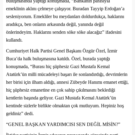
buluşmasında yaptığı konuşmada,
“Bankanın parasıyla
emeklinin aklını çelmeye çalışıyor. Buradan Tayyip Erdoğan’a
sesleniyorum. Emekliler bu meydanları doldurdukça, haklarını
aradıkça, ben onların arkasında değil, yanında değil
önlerindeyim. Haklarını senden söke söke alacağız”
ifadesini
kullandı.
Cumhuriyet Halk Partisi Genel Başkanı Özgür Özel, İzmir
Buca’da halk buluşmasına katıldı. Özel, burada yaptığı
konuşmada,
“Burası hiç şüphesiz Gazi Mustafa Kemal
Atatürk’ün milli mücadeleyi başarı ile sonlandırdığı, devrimlerin
her birisi için ilham aldığı, annesi Zübeyde Hanımı emanet ettiği,
hiç şüphesiz emanetine en çok sahip çıkılmasını beklediği
kentlerin başında geliyor. Gazi Mustafa Kemal Atatürk’ün
kentinde sizlerle birlikte olmaktan çok mutluyum. Hepiniz hoş
geldiniz”
dedi.
“GENEL BAŞKAN YARDIMCISI SEN DEĞİL MİSİN?”