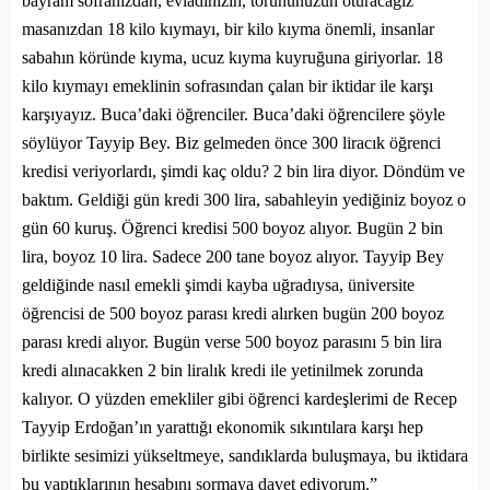
bayram sofranızdan, evladınızın, torununuzun oturacağız
masanızdan 18 kilo kıymayı, bir kilo kıyma önemli, insanlar
sabahın köründe kıyma, ucuz kıyma kuyruğuna giriyorlar. 18
kilo kıymayı emeklinin sofrasından çalan bir iktidar ile karşı
karşıyayız. Buca’daki öğrenciler. Buca’daki öğrencilere şöyle
söylüyor Tayyip Bey. Biz gelmeden önce 300 liracık öğrenci
kredisi veriyorlardı, şimdi kaç oldu? 2 bin lira diyor. Döndüm ve
baktım. Geldiği gün kredi 300 lira, sabahleyin yediğiniz boyoz o
gün 60 kuruş. Öğrenci kredisi 500 boyoz alıyor. Bugün 2 bin
lira, boyoz 10 lira. Sadece 200 tane boyoz alıyor. Tayyip Bey
geldiğinde nasıl emekli şimdi kayba uğradıysa, üniversite
öğrencisi de 500 boyoz parası kredi alırken bugün 200 boyoz
parası kredi alıyor. Bugün verse 500 boyoz parasını 5 bin lira
kredi alınacakken 2 bin liralık kredi ile yetinilmek zorunda
kalıyor. O yüzden emekliler gibi öğrenci kardeşlerimi de Recep
Tayyip Erdoğan’ın yarattığı ekonomik sıkıntılara karşı hep
birlikte sesimizi yükseltmeye, sandıklarda buluşmaya, bu iktidara
bu yaptıklarının hesabını sormaya davet ediyorum.”