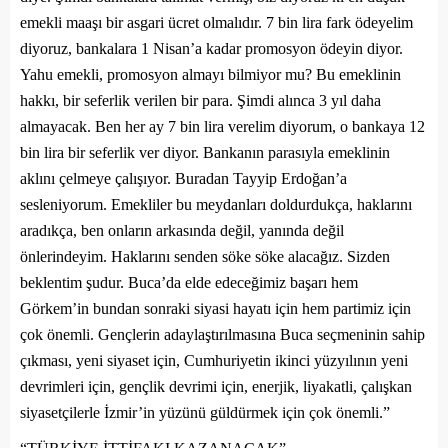
emekli maaşı bir asgari ücret olmalıdır. 7 bin lira fark ödeyelim
diyoruz, bankalara 1 Nisan’a kadar promosyon ödeyin diyor.
Yahu emekli, promosyon almayı bilmiyor mu? Bu emeklinin
hakkı, bir seferlik verilen bir para. Şimdi alınca 3 yıl daha
almayacak. Ben her ay 7 bin lira verelim diyorum, o bankaya 12
bin lira bir seferlik ver diyor. Bankanın parasıyla emeklinin
aklını çelmeye çalışıyor. Buradan Tayyip Erdoğan’a
sesleniyorum. Emekliler bu meydanları doldurdukça, haklarını
aradıkça, ben onların arkasında değil, yanında değil
önlerindeyim. Haklarını senden söke söke alacağız. Sizden
beklentim şudur. Buca’da elde edeceğimiz başarı hem
Görkem’in bundan sonraki siyasi hayatı için hem partimiz için
çok önemli. Gençlerin adaylaştırılmasına Buca seçmeninin sahip
çıkması, yeni siyaset için, Cumhuriyetin ikinci yüzyılının yeni
devrimleri için, gençlik devrimi için, enerjik, liyakatli, çalışkan
siyasetçilerle İzmir’in yüzünü güldürmek için çok önemli.”