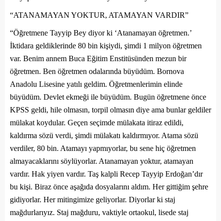
“ATANAMAYAN YOKTUR, ATAMAYAN VARDIR”
“Öğretmene Tayyip Bey diyor ki ‘Atanamayan öğretmen.’
İktidara geldiklerinde 80 bin kişiydi, şimdi 1 milyon öğretmen
var. Benim annem Buca Eğitim Enstitüsünden mezun bir
öğretmen. Ben öğretmen odalarında büyüdüm. Bornova
Anadolu Lisesine yatılı geldim. Öğretmenlerimin elinde
büyüdüm. Devlet ekmeği ile büyüdüm. Bugün öğretmene önce
KPSS geldi, hile olmasın, torpil olmasın diye ama bunlar geldiler
mülakat koydular. Geçen seçimde mülakata itiraz edildi,
kaldırma sözü verdi, şimdi mülakatı kaldırmıyor. Atama sözü
verdiler, 80 bin. Atamayı yapmıyorlar, bu sene hiç öğretmen
almayacaklarını söylüyorlar. Atanamayan yoktur, atamayan
vardır. Hak yiyen vardır. Taş kalpli Recep Tayyip Erdoğan’dır
bu kişi. Biraz önce aşağıda dosyalarını aldım. Her gittiğim şehre
gidiyorlar. Her mitingimize geliyorlar. Diyorlar ki staj
mağdurlarıyız. Staj mağduru, vaktiyle ortaokul, lisede staj