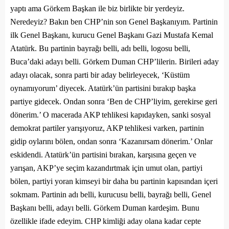
yaptı ama Görkem Başkan ile biz birlikte bir yerdeyiz.
Neredeyiz? Bakın ben CHP’nin son Genel Başkanıyım. Partinin
ilk Genel Başkanı, kurucu Genel Başkanı Gazi Mustafa Kemal
Atatürk. Bu partinin bayrağı belli, adı belli, logosu belli,
Buca’daki adayı belli. Görkem Duman CHP’lilerin. Birileri aday
adayı olacak, sonra parti bir aday belirleyecek, ‘Küstüm
oynamıyorum’ diyecek. Atatürk’ün partisini bırakıp başka
partiye gidecek. Ondan sonra ‘Ben de CHP’liyim, gerekirse geri
dönerim.’ O macerada AKP tehlikesi kapıdayken, sanki sosyal
demokrat partiler yarışıyoruz, AKP tehlikesi varken, partinin
gidip oylarını bölen, ondan sonra ‘Kazanırsam dönerim.’ Onlar
eskidendi. Atatürk’ün partisini bırakan, karşısına geçen ve
yarışan, AKP’ye seçim kazandırtmak için umut olan, partiyi
bölen, partiyi yoran kimseyi bir daha bu partinin kapısından içeri
sokmam. Partinin adı belli, kurucusu belli, bayrağı belli, Genel
Başkanı belli, adayı belli. Görkem Duman kardeşim. Bunu
özellikle ifade edeyim. CHP kimliği aday olana kadar cepte