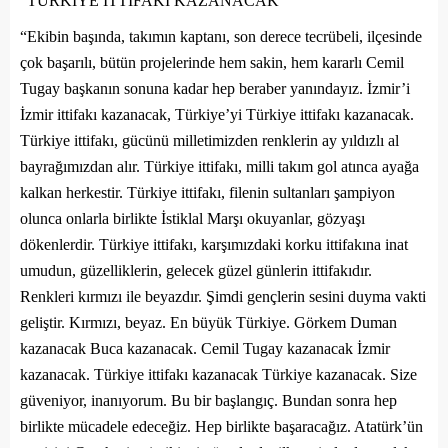
“TÜRKİYE İTTİFAKI KAZANACAK”
“Ekibin başında, takımın kaptanı, son derece tecrübeli, ilçesinde
çok başarılı, bütün projelerinde hem sakin, hem kararlı Cemil
Tugay başkanın sonuna kadar hep beraber yanındayız. İzmir’i
İzmir ittifakı kazanacak, Türkiye’yi Türkiye ittifakı kazanacak.
Türkiye ittifakı, gücünü milletimizden renklerin ay yıldızlı al
bayrağımızdan alır. Türkiye ittifakı, milli takım gol atınca ayağa
kalkan herkestir. Türkiye ittifakı, filenin sultanları şampiyon
olunca onlarla birlikte İstiklal Marşı okuyanlar, gözyaşı
dökenlerdir. Türkiye ittifakı, karşımızdaki korku ittifakına inat
umudun, güzelliklerin, gelecek güzel günlerin ittifakıdır.
Renkleri kırmızı ile beyazdır. Şimdi gençlerin sesini duyma vakti
geliştir. Kırmızı, beyaz. En büyük Türkiye. Görkem Duman
kazanacak Buca kazanacak. Cemil Tugay kazanacak İzmir
kazanacak. Türkiye ittifakı kazanacak Türkiye kazanacak. Size
güveniyor, inanıyorum. Bu bir başlangıç. Bundan sonra hep
birlikte mücadele edeceğiz. Hep birlikte başaracağız. Atatürk’ün