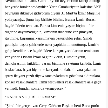
savunucusu bunlardı. Cumhuriyetin değerlerinin tahrip edildiği
her yerde bunlar oradaydılar. Yarın Cumhuriyetin kalesine AKP
bayrağını dikmeye gidiyorum diyeni 31 Mart’ta İzmir Marşı ile
yollayacağız. Şunu hep birlikte bilelim. Burası İzmir. Burası
özgürlüklerin teminatı. Burası kimsenin yaşam biçimini bir
diğerine dayatmadığının, kimsenin ibadetine karışılmayan,
giyimine, kuşamına karışılmayan özgürlükler şehri. Şimdi
gelmişler başka şehirlerde neler yaptıklarını unutturup, İzmir’e
gelip kendilerince özgürlüklere karışmayacaklarının teminatını
veriyorlar. Oysaki İzmir özgürlüklerin, Cumhuriyetin,
demokrasinin, laikliğin, yaşam biçimine saygının kentidir. İzmir
baskıcılara, hayat biçimine karışanlara, daha duvara şakadan
sprey ile yazı yazdı diye 4 tane evladımızı gözaltına aldıranlara,
konser yasaklatanlara, İzmir festivalleri yasaklatanlara asla geçit
vermedi, bundan sonra da vermeyecek.”
“KAPIDAN İÇERİ SOKMAM”
“Şimdi bir gerçek var. Gerçi Görkem Başkan beni Bucasporlu