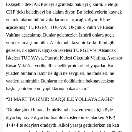
Eskişehir’deki AKP adayı ağzındaki baklayı çıkardı. Hele şu
CHP’deki belediyeyi bir alalım diyor. Bu belediyelerin kaynak
ve imkanlarını bütün vakıflarımıza açacağız diyor. Kime
açacakmış? TÜRGEV, TÜGVA, Okçuluk Vakfı ve Ensar
Vakfına açacakmış. Bunlar gelemezler. İzmirli onlara geçit
vermez ama şunu bilin. Allah muhafaza bir korku filmi gibi
gelseler, ilk işleri Karşıyaka İskelesi TÜRGEV’e, Alsancak
İskelesi TÜGVA’ya, Paraşüt Kulesi Okçuluk Vakfına, Asansör
Ensar Vakfı’na verilir, 30 senelik protokolleri yaparlar. Bu
yüzden bunların İzmir ile ilgili ne sevgileri, ne ifadeleri, ne
vaatleri samimidir. Bunların ne dediklerine bakmayacaksın,
başka şehirlerde ne yaptıklarına bakacaksın.”
“31 MART’TA İZMİR MARŞI İLE YOLLAYACAĞIZ”
“Bunlar şimdi burada İzmirliyi rahatsız etmemek için öyle
diyorlar, böyle diyorlar. İnanılmaz işlere imza atarken AKP,
4+4+4’te adayları oradaydı. Alkol yasağı getirirlerken en katı