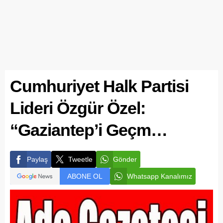
Cumhuriyet Halk Partisi
Lideri Özgür Özel:
“Gaziantep’i Geçm…
Paylaş
Tweetle
Gönder
ABONE OL
Whatsapp Kanalımız