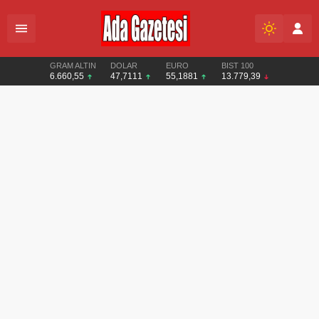
GRAM ALTIN
DOLAR
EURO
BIST 100
6.660,55
47,7111
55,1881
13.779,39