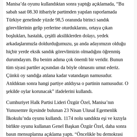
Manisa’da oyunu kullandıktan sonra yaptığı açıklamada, “
Bu
sabah saat 08.30 itibariyle partimden yapılan raporlamada
Türkiye genelinde yüzde 98,5 oranında birinci sandık
görevlilerinin gelip yerlerine oturduklarını, ortaya çıkan
boşlukları, hastalık, çeşitli aksiliklerden dolayı, yedek
arkadaşlarımızla doldurduğumuzu, şu anda adayımızın olduğu
hiçbir yerde eksik sandık görevlimizin olmadığını öğrenmiş
durumdayım. Bu benim adıma çok önemli bir veridir. Bunun
tüm siyasi partiler açısından da böyle olmasını umut ederiz.
Çünkü oy sandığa atılana kadar vatandaşın namusudur.
Atıldıktan sonra hangi partiye atıldıysa o partinin namusudur. O
şekilde oylar korunacak”
ifadelerini kullandı.
Cumhuriyet Halk Partisi Lideri Özgür Özel, Manisa’nın
Yunusemre ilçesinde bulunan 23 Nisan Ulusal Egemenlik
İlkokulu’nda oyunu kullandı. 1174 nolu sandıkta eşi ve kızıyla
birlikte oyunu kullanan Genel Başkan Özgür Özel, daha sonra
basın mensuplarına açıklama yaptı.
“Öncelikle bu demokrasi