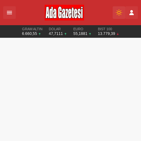
GRAM ALTIN
DOLAR
EURO
BIST 100
6.660,55
47,7111
55,1881
13.779,39