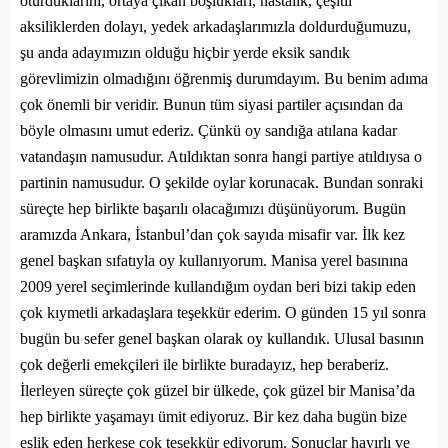
oturduklarını, ortaya çıkan boşlukları, hastalık, çeşitli
aksiliklerden dolayı, yedek arkadaşlarımızla doldurduğumuzu,
şu anda adayımızın olduğu hiçbir yerde eksik sandık
görevlimizin olmadığını öğrenmiş durumdayım. Bu benim adıma
çok önemli bir veridir. Bunun tüm siyasi partiler açısından da
böyle olmasını umut ederiz. Çünkü oy sandığa atılana kadar
vatandaşın namusudur. Atıldıktan sonra hangi partiye atıldıysa o
partinin namusudur. O şekilde oylar korunacak. Bundan sonraki
süreçte hep birlikte başarılı olacağımızı düşünüyorum. Bugün
aramızda Ankara, İstanbul’dan çok sayıda misafir var. İlk kez
genel başkan sıfatıyla oy kullanıyorum. Manisa yerel basınına
2009 yerel seçimlerinde kullandığım oydan beri bizi takip eden
çok kıymetli arkadaşlara teşekkür ederim. O günden 15 yıl sonra
bugün bu sefer genel başkan olarak oy kullandık. Ulusal basının
çok değerli emekçileri ile birlikte buradayız, hep beraberiz.
İlerleyen süreçte çok güzel bir ülkede, çok güzel bir Manisa’da
hep birlikte yaşamayı ümit ediyoruz. Bir kez daha bugün bize
eşlik eden herkese çok teşekkür ediyorum. Sonuçlar hayırlı ve