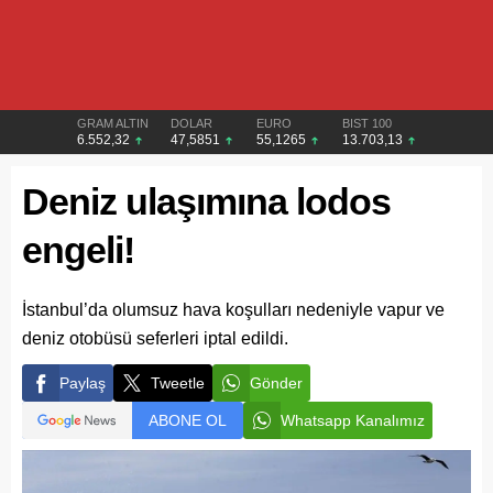
GRAM ALTIN
DOLAR
EURO
BIST 100
6.552,32
47,5851
55,1265
13.703,13
Deniz ulaşımına lodos
engeli!
İstanbul’da olumsuz hava koşulları nedeniyle vapur ve
deniz otobüsü seferleri iptal edildi.
Paylaş
Tweetle
Gönder
ABONE OL
Whatsapp Kanalımız