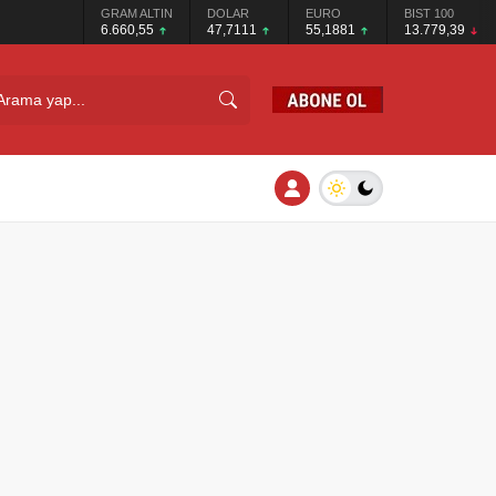
GRAM ALTIN
DOLAR
EURO
BIST 100
6.660,55
47,7111
55,1881
13.779,39