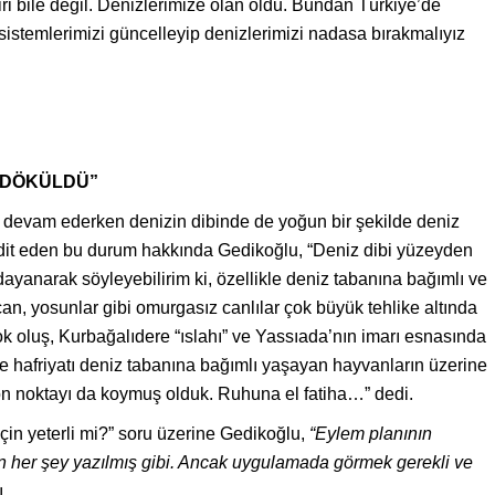
iri bile değil. Denizlerimize olan oldu. Bundan Türkiye’de
istemlerimizi güncelleyip denizlerimizi nadasa bırakmalıyız
A DÖKÜLDÜ”
 devam ederken denizin dibinde de yoğun bir şekilde deniz
ehdit eden bu durum hakkında Gedikoğlu, “Deniz dibi yüzeyden
anarak söyleyebilirim ki, özellikle deniz tabanına bağımlı ve
n, yosunlar gibi omurgasız canlılar çok büyük tehlike altında
ok oluş, Kurbağalıdere “ıslahı” ve Yassıada’nın imarı esnasında
 hafriyatı deniz tabanına bağımlı yaşayan hayvanların üzerine
son noktayı da koymuş olduk. Ruhuna el fatiha…” dedi.
in yeterli mi?” soru üzerine Gedikoğlu,
“Eylem planının
en her şey yazılmış gibi. Ancak uygulamada görmek gerekli ve
ı.