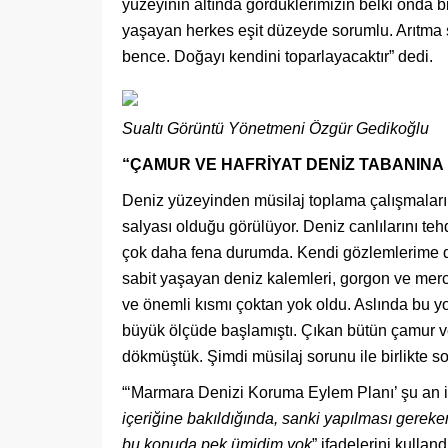
yüzeyinin altında gördüklerimizin belki onda b
yaşayan herkes eşit düzeyde sorumlu. Arıtma s
bence. Doğayı kendini toparlayacaktır” dedi.
Sualtı Görüntü Yönetmeni Özgür Gedikoğlu
“ÇAMUR VE HAFRİYAT DENİZ TABANIN
Deniz yüzeyinden müsilaj toplama çalışmaları
salyası olduğu görülüyor. Deniz canlılarını t
çok daha fena durumda. Kendi gözlemlerime day
sabit yaşayan deniz kalemleri, gorgon ve merca
ve önemli kısmı çoktan yok oldu. Aslında bu y
büyük ölçüde başlamıştı. Çıkan bütün çamur ve
dökmüştük. Şimdi müsilaj sorunu ile birlikte 
“‘Marmara Denizi Koruma Eylem Planı’ şu an iç
içeriğine bakıldığında, sanki yapılması gerek
bu konuda pek ümidim yok
” ifadelerini kulland