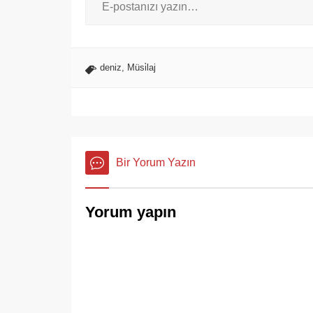
deniz
,
Müsi̇laj
Bir Yorum Yazın
Yorum yapın