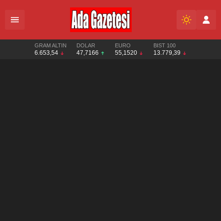
GRAM ALTIN
DOLAR
EURO
BIST 100
6.653,54
47,7166
55,1520
13.779,39