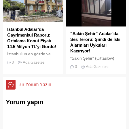
gerçekleştirildi.
İstanbul Adalar’da
“Sakin Şehir” Adalar’da
Gayrimenkul Raporu:
Ses Terörü: Şimdi de İski
Ortalama Konut Fiyatı
Alarmları Uykuları
14.5 Milyon TL’yi Gördü!
Kaçırıyor!
İstanbul'un en gözde ve
"Sakin Şehir" (Cittaslow)
tarihi lokasyonlarından biri
0
Ada Gazetesi
adayı olan İstanbul’un incisi
olan Adalar ilçesinde,
0
Ada Gazetesi
Adalar'da gürültü kirliliği
gayrimenkul piyasasındaki
bitmek bilmiyor.
hareketlilik dikkat çekiyor.
Bir Yorum Yazın
Yorum yapın