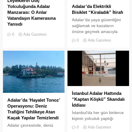
Leyleklerin Göç
Adalar’da Elektrikli
Yolculuğunda Adalar
Bisiklet “Kiraladık” İtirafı
Manzarası: O Anlar
Vatandaşın Kamerasına
Adalar’da yaya güvenliğini
Yansıdı
sağlamak ve kazaların
önüne geçmek amacıyla
Sonbahar göçüne başlayan
0
Ada Gazetesi
getirilen “elektrikli bisiklet
leylek sürülerinin Adalar
0
Ada Gazetesi
kiralama yasağı” adeta hiçe
semalarında uzun yolculuğu
sayılıyor. Kameralara
devam ediyor. Göçmen
yansıyan son görüntüler,
kuşların en önemli geçiş
yasağın delindiğini ve
güzergahlarından biri olan
denetimlerin yetersiz
İstanbul’da, yüzlerce
kaldığını bir kez daha gözler
leyleğin Adalar
önüne serdi. Adalar’da
semalarındaki süzülüşü cep
UKOME (Ulaşım
telefonu kameralarına
Koordinasyon Merkezi)
yansıdı. Marmara Denizi ve
İstanbul Adalar Hattında
kararları doğrultusunda
İstanbul silüeti eşliğinde
“Kaptan Köşkü” Skandalı
Adalar’da ‘Hayalet Tonoz’
ticari amaçlı elektrikli bisiklet
gökyüzünde süzülen
İddiası
Operasyonu: Deniz
ve scooter kiralama
devasa leylek sürüsü,
Trafiğini Tehlikeye Atan
İstanbul'da her gün binlerce
faaliyetleri yasaklanmış
izleyenlere adeta görsel bir
Kaçak Yapılar Temizlendi
kişinin yolculuk yaptığı
durumda....
şölen sundu. Sürüler
Adalar hattında kaydedilen
Adalar çevresinde, deniz
halinde termal hava...
0
Ada Gazetesi
görüntüler "bu kadarına da
trafiğini tehlikeye sokan ve