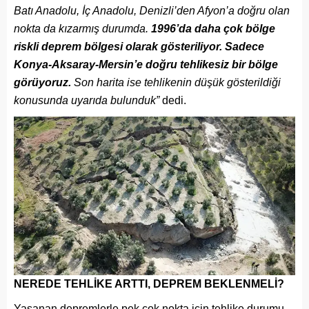
Batı Anadolu, İç Anadolu, Denizli’den Afyon’a doğru olan
nokta da kızarmış durumda.
1996’da daha çok bölge
riskli deprem bölgesi olarak gösteriliyor. Sadece
Konya-Aksaray-Mersin’e doğru tehlikesiz bir bölge
görüyoruz.
Son harita ise tehlikenin düşük gösterildiği
konusunda uyarıda bulunduk”
dedi.
NEREDE TEHLİKE ARTTI, DEPREM BEKLENMELİ?
Yaşanan depremlerle pek çok nokta için tehlike durumu