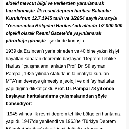
eldeki mevcut bilgi ve verilerden yararlanarak
hazırlanmıştır. İlk resmi deprem haritası Bakanlar
Kurulu’nun 12.7.1945 tarih ve 3/2854 sayılı kararıyla
‘Yersarsıntısı Bölgeleri Haritası’ adı altında 1/2.000.000
ölçekli olarak Resmi Gazete’de yayınlanarak
yürürlüğe girmiştir”
şeklinde konuştu.
1939 da Erzincan’ı yerle bir eden ve 40 bine yakın kişiyi
hayattan koparan depremle başlayan ‘Deprem Tehlike
Haritası’ çalışmalarını anlatan Prof. Dr. Süleyman
Pampal, 1935 yılında Atatürk’ün talimatıyla kurulan
MTA’nın devreye girmesiyle jeoloji ve diri fay haritaları
yapıldığına dikkat çekti.
Prof. Dr. Pampal 78 yıl önce
başlayan haritalandırma çalışmalarından şöyle
bahsediyor:
“1945 yılında ilk resmi deprem tehlike bölgeleri haritamız
yapıldı. 1947’de yenilendi ve 1963’te ‘Türkiye Deprem
Bölgeleri Haritası’ olarak ismi değişti ve kapsamı