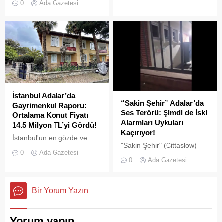
0
Ada Gazetesi
pes" dedirtti
çevre kirliliğine neden olan
usulsüz tonozlara yönelik
geniş çaplı bir temizlik ve
denetim operasyonu
gerçekleştirildi.
İstanbul Adalar’da
“Sakin Şehir” Adalar’da
Gayrimenkul Raporu:
Ses Terörü: Şimdi de İski
Ortalama Konut Fiyatı
Alarmları Uykuları
14.5 Milyon TL’yi Gördü!
Kaçırıyor!
İstanbul'un en gözde ve
"Sakin Şehir" (Cittaslow)
tarihi lokasyonlarından biri
0
Ada Gazetesi
adayı olan İstanbul’un incisi
olan Adalar ilçesinde,
0
Ada Gazetesi
Adalar'da gürültü kirliliği
gayrimenkul piyasasındaki
bitmek bilmiyor.
hareketlilik dikkat çekiyor.
Bir Yorum Yazın
Yorum yapın