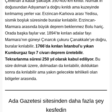
Çelikhan’a kadar yaklaşık 350-400 km kırıldı. Nurhak’ın
doğusundan Adıyaman’a doğru kırıldı ama kuzeyinde
kırılmamış yerler var. Erzincan-Karlıova arası Yedisu,
sismik boşluk süresinde buralar kırılabilir. Erzincan-
Marmara arasında büyük deprem beklenmez Bolu hariç.
Orada başka faylar var. 1894’te kırılan adalar fayı
Marmara’nın güneyi Çınarcık çukuru Çanakkale’ye doğru,
buralar kırılabilir
. 1766’da kırılan İstanbul’u yıkan
Kumburgaz fayı 7 civarı deprem üretebilir.
Tekrarlanma süresi 250 yıl olarak kabul ediliyor.
Bu
süre dolmak üzere, dolmadan da kırılabilir, dolduktan
sonra da kırılabilir ama yakın gelecekte tehlikeli olan
bölgeler arasında.
Ada Gazetesi sitesinden daha fazla şey
keşfedin