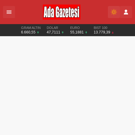
GRAM ALTIN
DOLAR
EURO
BIST 100
6.660,55
47,7111
55,1881
13.779,39