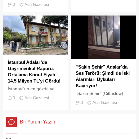
görüntüler "bu kadarına da
trafiğini tehlikeye sokan ve
0
Ada Gazetesi
pes" dedirtti
çevre kirliliğine neden olan
usulsüz tonozlara yönelik
geniş çaplı bir temizlik ve
denetim operasyonu
gerçekleştirildi.
İstanbul Adalar’da
“Sakin Şehir” Adalar’da
Gayrimenkul Raporu:
Ses Terörü: Şimdi de İski
Ortalama Konut Fiyatı
Alarmları Uykuları
14.5 Milyon TL’yi Gördü!
Kaçırıyor!
İstanbul'un en gözde ve
"Sakin Şehir" (Cittaslow)
tarihi lokasyonlarından biri
0
Ada Gazetesi
adayı olan İstanbul’un incisi
olan Adalar ilçesinde,
0
Ada Gazetesi
Adalar'da gürültü kirliliği
gayrimenkul piyasasındaki
bitmek bilmiyor.
hareketlilik dikkat çekiyor.
Bir Yorum Yazın