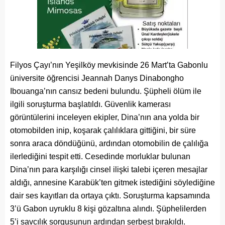
Filyos Çayı’nın Yeşilköy mevkisinde 26 Mart’ta Gabonlu
üniversite öğrencisi Jeannah Danys Dinabongho
Ibouanga’nın cansız bedeni bulundu. Şüpheli ölüm ile
ilgili soruşturma başlatıldı. Güvenlik kamerası
görüntülerini inceleyen ekipler, Dina’nın ana yolda bir
otomobilden inip, koşarak çalılıklara gittiğini, bir süre
sonra araca döndüğünü, ardından otomobilin de çalılığa
ilerlediğini tespit etti. Cesedinde morluklar bulunan
Dina’nın para karşılığı cinsel ilişki talebi içeren mesajlar
aldığı, annesine Karabük’ten gitmek istediğini söylediğine
dair ses kayıtları da ortaya çıktı. Soruşturma kapsamında
3’ü Gabon uyruklu 8 kişi gözaltına alındı. Şüphelilerden
5’i savcılık sorgusunun ardından serbest bırakıldı.