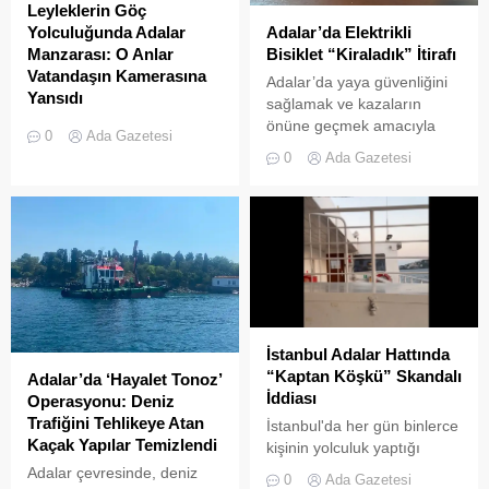
Leyleklerin Göç
Adalar’da Elektrikli
Yolculuğunda Adalar
Bisiklet “Kiraladık” İtirafı
Manzarası: O Anlar
Vatandaşın Kamerasına
Adalar’da yaya güvenliğini
Yansıdı
sağlamak ve kazaların
önüne geçmek amacıyla
Sonbahar göçüne başlayan
0
Ada Gazetesi
getirilen “elektrikli bisiklet
leylek sürülerinin Adalar
0
Ada Gazetesi
kiralama yasağı” adeta hiçe
semalarında uzun yolculuğu
sayılıyor. Kameralara
devam ediyor. Göçmen
yansıyan son görüntüler,
kuşların en önemli geçiş
yasağın delindiğini ve
güzergahlarından biri olan
denetimlerin yetersiz
İstanbul’da, yüzlerce
kaldığını bir kez daha gözler
leyleğin Adalar
önüne serdi. Adalar’da
semalarındaki süzülüşü cep
UKOME (Ulaşım
telefonu kameralarına
Koordinasyon Merkezi)
yansıdı. Marmara Denizi ve
İstanbul Adalar Hattında
kararları doğrultusunda
İstanbul silüeti eşliğinde
“Kaptan Köşkü” Skandalı
Adalar’da ‘Hayalet Tonoz’
ticari amaçlı elektrikli bisiklet
gökyüzünde süzülen
İddiası
Operasyonu: Deniz
ve scooter kiralama
devasa leylek sürüsü,
Trafiğini Tehlikeye Atan
İstanbul'da her gün binlerce
faaliyetleri yasaklanmış
izleyenlere adeta görsel bir
Kaçak Yapılar Temizlendi
kişinin yolculuk yaptığı
durumda....
şölen sundu. Sürüler
Adalar hattında kaydedilen
Adalar çevresinde, deniz
halinde termal hava...
0
Ada Gazetesi