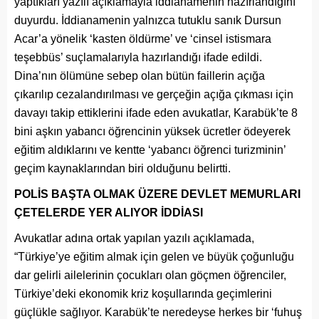
yaptıkları yazılı açıklamayla iddianamenin hazırlandığını
duyurdu. İddianamenin yalnızca tutuklu sanık Dursun
Acar’a yönelik ‘kasten öldürme’ ve ‘cinsel istismara
teşebbüs’ suçlamalarıyla hazırlandığı ifade edildi.
Dina’nın ölümüne sebep olan bütün faillerin açığa
çıkarılıp cezalandırılması ve gerçeğin açığa çıkması için
davayı takip ettiklerini ifade eden avukatlar, Karabük’te 8
bini aşkın yabancı öğrencinin yüksek ücretler ödeyerek
eğitim aldıklarını ve kentte ‘yabancı öğrenci turizminin’
geçim kaynaklarından biri olduğunu belirtti.
POLİS BAŞTA OLMAK ÜZERE DEVLET MEMURLARI
ÇETELERDE YER ALIYOR İDDİASI
Avukatlar adına ortak yapılan yazılı açıklamada,
“Türkiye’ye eğitim almak için gelen ve büyük çoğunluğu
dar gelirli ailelerinin çocukları olan göçmen öğrenciler,
Türkiye’deki ekonomik kriz koşullarında geçimlerini
güçlükle sağlıyor. Karabük’te neredeyse herkes bir ‘fuhuş