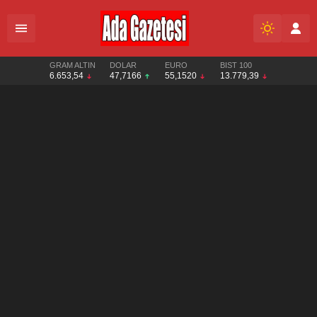
GRAM ALTIN
DOLAR
EURO
BIST 100
6.653,54
47,7166
55,1520
13.779,39