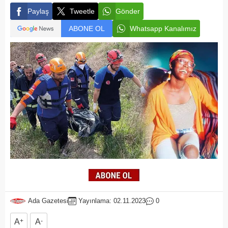
Paylaş
Tweetle
Gönder
ABONE OL
Whatsapp Kanalımız
Ada Gazetesi
Yayınlama: 02.11.2023
0
A
+
A
-