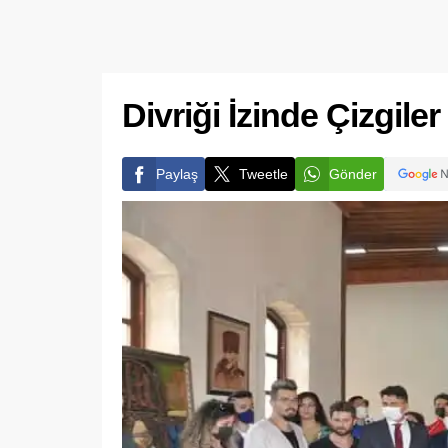
Divriği İzinde Çizgile
Paylaş
Tweetle
Gönder