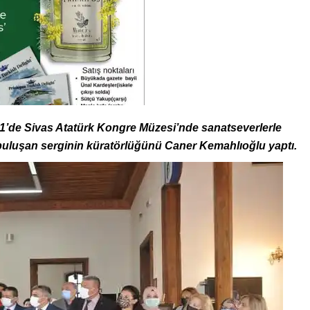
2021’de Sivas Atatürk Kongre Müzesi’nde sanatseverlerle
le buluşan serginin küratörlüğünü Caner Kemahlıoğlu yaptı.