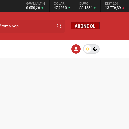
GRAM ALTIN
DOLAR
EURO
BIST 100
6.659,26
47,6936
55,1834
13.779,39