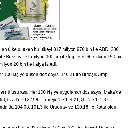
pılan ülke olurken bu ülkeyi 317 milyon 970 bin ile ABD, 280
ile Brezilya, 74 milyon 300 bin ile İngiltere, 66 milyon 450 bin
lyon 20 bin ile İtalya izledi.
er 100 kişiye düşen doz sayısı 146,21 ile Birleşik Arap
ı nüfusu aştı. Her 100 kişiye uygulanan doz sayısı Malta’da
8, İsrail’de 122,99, Bahreyn’de 114,21, Şili’de 111,87,
anda’da 104,08, 101,3 ile Uruguay ve 100,18 ile Katar oldu.
de bugüne kadar 42 milyon 277 bin 525 doz Kovid-19 aşısı