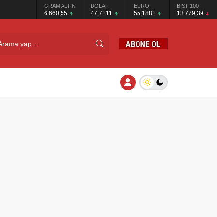
GRAM ALTIN
DOLAR
EURO
BIST 100
6.660,55
47,7111
55,1881
13.779,39