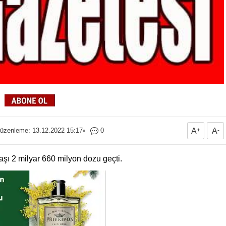
üzenleme: 13.12.2022 15:17
0
A
+
A
-
şı 2 milyar 660 milyon dozu geçti.