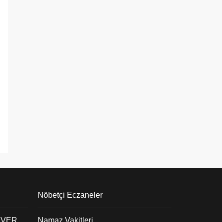
Nöbetçi Eczaneler
 VER
Namaz Vakitleri