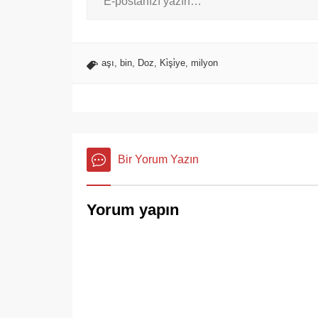
aşı
,
bin
,
Doz
,
Ki̇şi̇ye
,
milyon
Bir Yorum Yazın
Yorum yapın