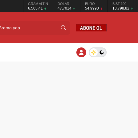
GRAM ALTIN
DOLAR
EURO
BIST 100
6.505,41
47,7014
54,9990
13.798,82