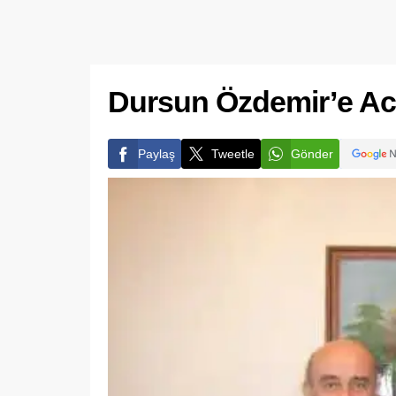
Dursun Özdemir’e Aci
Paylaş
Tweetle
Gönder