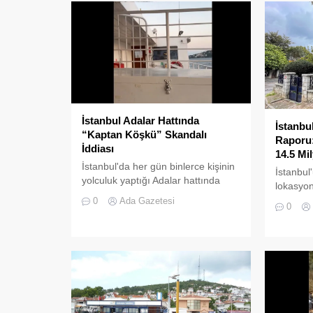
İstanbul Adalar Hattında
İstanbu
“Kaptan Köşkü” Skandalı
Raporu:
İddiası
14.5 Mi
İstanbul'da her gün binlerce kişinin
İstanbul
yolculuk yaptığı Adalar hattında
lokasyon
kaydedilen görüntüler "bu kadarına
ilçesind
0
Ada Gazetesi
0
da pes" dedirtti
piyasasın
çekiyor.