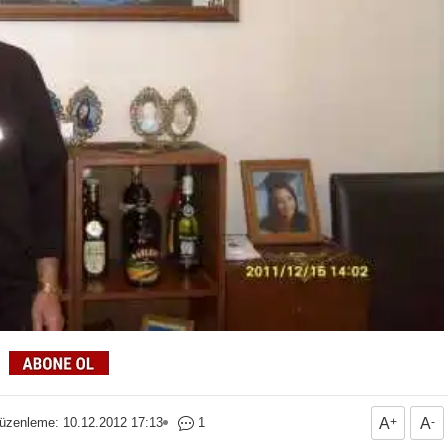
üzenleme: 10.12.2012 17:13
1
A
+
A
-