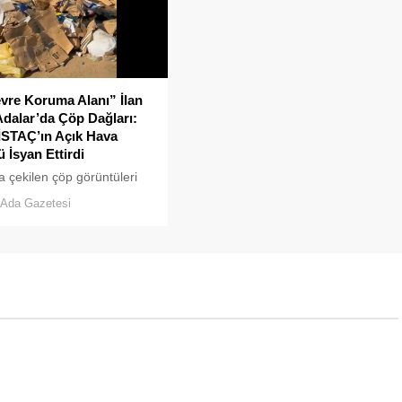
vre Koruma Alanı” İlan
Adalar’da Çöp Dağları:
İSTAÇ’ın Açık Hava
 İsyan Ettirdi
a çekilen çöp görüntüleri
rtti. Sanılanın aksine bu
Ada Gazetesi
uyarsız vatandaşlar
an değil; İBB, İSTAÇ ve
elediyesi eliyle doğanın
 dökülüyor