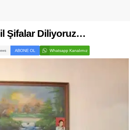
l Şifalar Diliyoruz…
ABONE OL
Whatsapp Kanalımız