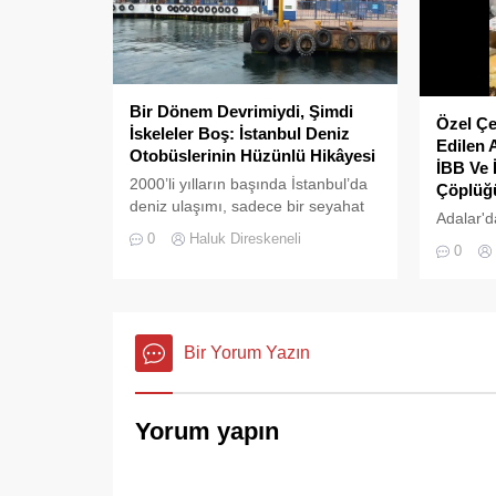
Bir Dönem Devrimiydi, Şimdi
Özel Çe
İskeleler Boş: İstanbul Deniz
Edilen 
Otobüslerinin Hüzünlü Hikâyesi
İBB Ve 
2000’li yılların başında İstanbul’da
Çöplüğü
deniz ulaşımı, sadece bir seyahat
Adalar'd
aracı değil; Adalar ile kent merkezi
0
Haluk Direskeneli
pes dedi
arasında kurulan tıkır tıkır işleyen,
0
çöpler d
prestijli ve konforlu güvenli bir
tarafınd
yaşam ritmiydi.
Adalar B
ortasına
Bir Yorum Yazın
Yorum yapın