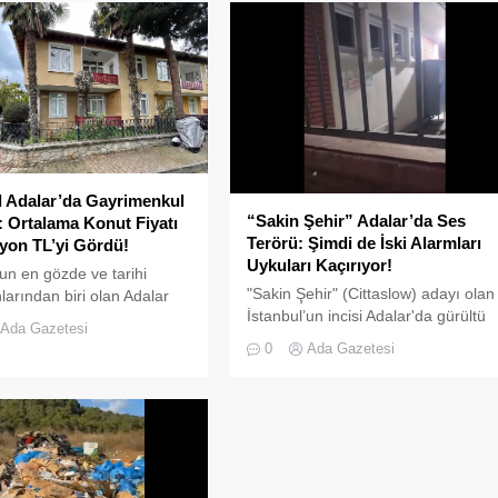
l Adalar’da Gayrimenkul
“Sakin Şehir” Adalar’da Ses
 Ortalama Konut Fiyatı
Terörü: Şimdi de İski Alarmları
lyon TL’yi Gördü!
Uykuları Kaçırıyor!
'un en gözde ve tarihi
"Sakin Şehir" (Cittaslow) adayı olan
larından biri olan Adalar
İstanbul’un incisi Adalar'da gürültü
e, gayrimenkul
Ada Gazetesi
kirliliği bitmek bilmiyor.
daki hareketlilik dikkat
0
Ada Gazetesi