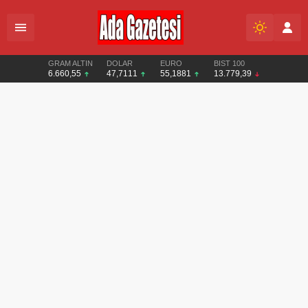
GRAM ALTIN
DOLAR
EURO
BIST 100
6.660,55
47,7111
55,1881
13.779,39