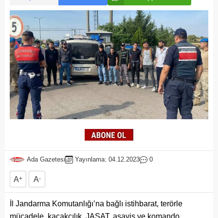
Ada Gazetesi
Yayınlama: 04.12.2023
0
A
+
A
-
İl Jandarma Komutanlığı’na bağlı istihbarat, terörle
mücadele, kaçakçılık, JASAT, asayiş ve komando