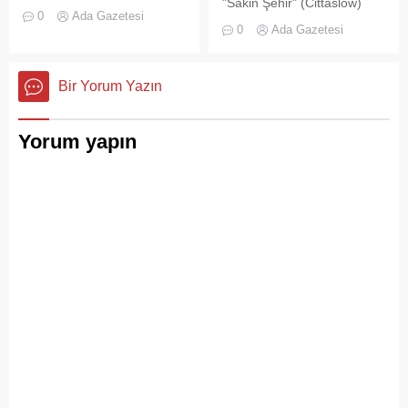
"Sakin Şehir" (Cittaslow)
tarihi lokasyonlarından biri
0
Ada Gazetesi
adayı olan İstanbul’un incisi
olan Adalar ilçesinde,
0
Ada Gazetesi
Adalar'da gürültü kirliliği
gayrimenkul piyasasındaki
bitmek bilmiyor.
hareketlilik dikkat çekiyor.
Bir Yorum Yazın
Yorum yapın