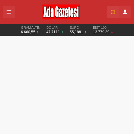
GRAM ALTIN
DOLAR
EURO
BIST 100
6.660,55
47,7111
55,1881
13.779,39