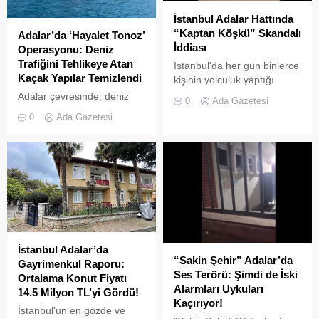
Koordinasyon Merkezi)
yansıdı. Marmara Denizi ve
İstanbul Adalar Hattında
kararları doğrultusunda
İstanbul silüeti eşliğinde
“Kaptan Köşkü” Skandalı
Adalar’da ‘Hayalet Tonoz’
ticari amaçlı elektrikli bisiklet
gökyüzünde süzülen
İddiası
Operasyonu: Deniz
ve scooter kiralama
devasa leylek sürüsü,
Trafiğini Tehlikeye Atan
İstanbul'da her gün binlerce
faaliyetleri yasaklanmış
izleyenlere adeta görsel bir
Kaçak Yapılar Temizlendi
kişinin yolculuk yaptığı
durumda....
şölen sundu. Sürüler
Adalar hattında kaydedilen
Adalar çevresinde, deniz
halinde termal hava...
0
Ada Gazetesi
görüntüler "bu kadarına da
trafiğini tehlikeye sokan ve
0
Ada Gazetesi
pes" dedirtti
çevre kirliliğine neden olan
usulsüz tonozlara yönelik
geniş çaplı bir temizlik ve
denetim operasyonu
gerçekleştirildi.
İstanbul Adalar’da
“Sakin Şehir” Adalar’da
Gayrimenkul Raporu:
Ses Terörü: Şimdi de İski
Ortalama Konut Fiyatı
Alarmları Uykuları
14.5 Milyon TL’yi Gördü!
Kaçırıyor!
İstanbul'un en gözde ve