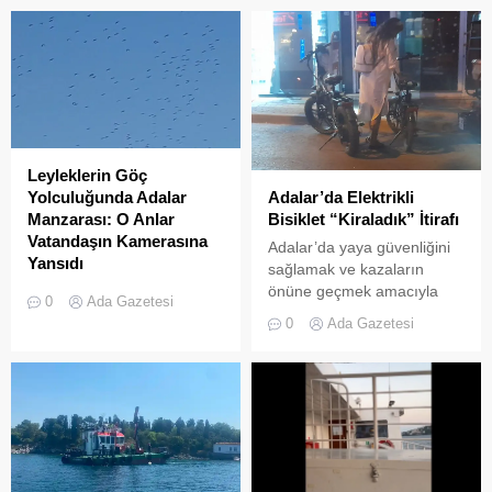
Leyleklerin Göç
Adalar’da Elektrikli
Yolculuğunda Adalar
Bisiklet “Kiraladık” İtirafı
Manzarası: O Anlar
Vatandaşın Kamerasına
Adalar’da yaya güvenliğini
Yansıdı
sağlamak ve kazaların
önüne geçmek amacıyla
Sonbahar göçüne başlayan
0
Ada Gazetesi
getirilen “elektrikli bisiklet
leylek sürülerinin Adalar
0
Ada Gazetesi
kiralama yasağı” adeta hiçe
semalarında uzun yolculuğu
sayılıyor. Kameralara
devam ediyor. Göçmen
yansıyan son görüntüler,
kuşların en önemli geçiş
yasağın delindiğini ve
güzergahlarından biri olan
denetimlerin yetersiz
İstanbul’da, yüzlerce
kaldığını bir kez daha gözler
leyleğin Adalar
önüne serdi. Adalar’da
semalarındaki süzülüşü cep
UKOME (Ulaşım
telefonu kameralarına