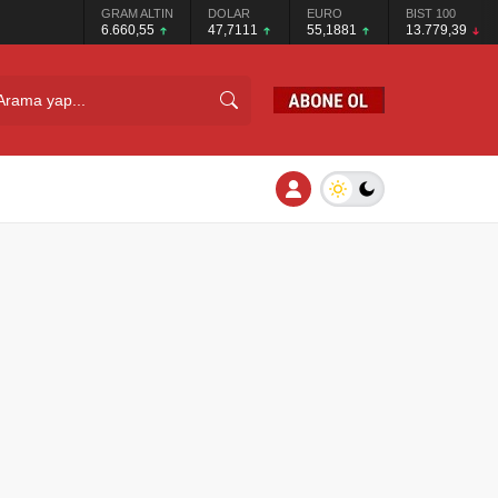
GRAM ALTIN
DOLAR
EURO
BIST 100
6.660,55
47,7111
55,1881
13.779,39