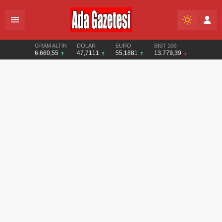
GRAM ALTIN
DOLAR
EURO
BIST 100
6.660,55
47,7111
55,1881
13.779,39