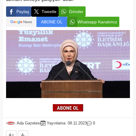
Paylaş
Tweetle
Gönder
ABONE OL
Whatsapp Kanalımız
Ada Gazetesi
Yayınlama: 08.11.2023
0
A
+
A
-