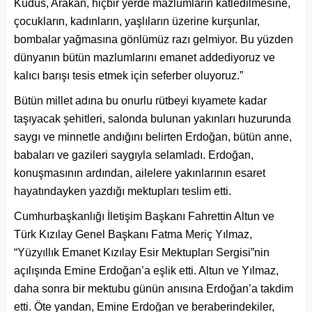
Kudüs, Arakan, hiçbir yerde mazlumların katledilmesine,
çocukların, kadınların, yaşlıların üzerine kurşunlar,
bombalar yağmasına gönlümüz razı gelmiyor. Bu yüzden
dünyanın bütün mazlumlarını emanet addediyoruz ve
kalıcı barışı tesis etmek için seferber oluyoruz.”
Bütün millet adına bu onurlu rütbeyi kıyamete kadar
taşıyacak şehitleri, salonda bulunan yakınları huzurunda
saygı ve minnetle andığını belirten Erdoğan, bütün anne,
babaları ve gazileri saygıyla selamladı. Erdoğan,
konuşmasının ardından, ailelere yakınlarının esaret
hayatındayken yazdığı mektupları teslim etti.
Cumhurbaşkanlığı İletişim Başkanı Fahrettin Altun ve
Türk Kızılay Genel Başkanı Fatma Meriç Yılmaz,
“Yüzyıllık Emanet Kızılay Esir Mektupları Sergisi”nin
açılışında Emine Erdoğan’a eşlik etti. Altun ve Yılmaz,
daha sonra bir mektubu günün anısına Erdoğan’a takdim
etti. Öte yandan, Emine Erdoğan ve beraberindekiler,