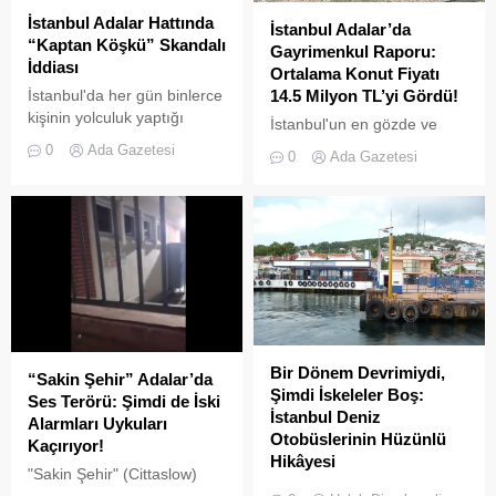
Koordinasyon Merkezi)
İstanbul Adalar Hattında
İstanbul Adalar’da
kararları doğrultusunda
“Kaptan Köşkü” Skandalı
Gayrimenkul Raporu:
ticari amaçlı elektrikli bisiklet
İddiası
Ortalama Konut Fiyatı
ve scooter kiralama
İstanbul'da her gün binlerce
14.5 Milyon TL’yi Gördü!
faaliyetleri yasaklanmış
kişinin yolculuk yaptığı
durumda....
İstanbul'un en gözde ve
Adalar hattında kaydedilen
tarihi lokasyonlarından biri
0
Ada Gazetesi
0
Ada Gazetesi
görüntüler "bu kadarına da
olan Adalar ilçesinde,
pes" dedirtti
gayrimenkul piyasasındaki
hareketlilik dikkat çekiyor.
Bir Dönem Devrimiydi,
“Sakin Şehir” Adalar’da
Şimdi İskeleler Boş:
Ses Terörü: Şimdi de İski
İstanbul Deniz
Alarmları Uykuları
Otobüslerinin Hüzünlü
Kaçırıyor!
Hikâyesi
"Sakin Şehir" (Cittaslow)
2000’li yılların başında
adayı olan İstanbul’un incisi