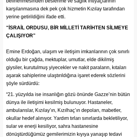
belirlenmesinden beslenme ve sağlık ihtiyaçlarının
karşılanmasına dek pek çok hizmetin Kızılay tarafından
yerine getirildiğini ifade etti.
“İSRAİL ORDUSU, BİR MİLLETİ TARİHTEN SİLMEYE
ÇALIŞIYOR”
Emine Erdoğan, ulaşım ve iletişim imkanlarının çok sınırlı
olduğu bir çağda, mektuplar, umutlar, elde dikilmiş
giysiler, kurutulmuş yiyecekler ve nakit paraların, kıtaları
aşarak sahiplerine ulaştırıldığına işaret ederek sözlerini
şöyle sürdürdü:
“21. yüzyılda ise insanlığın gözü önünde Gazze’nin bütün
dünya ile iletişimi kesilmiş bulunuyor. Hastaneler,
ambulanslar, Kızılay’ın, Kızılhaç’ın depoları, mabetler,
okullar hedef alınıyor. Yardım tırları sınırlarda bekletiliyor,
sular ve enerji kesiliyor, sahra hastanesine
dönüştürdüğümüz gemilerimizin kıyıya yanaşıp tedavi