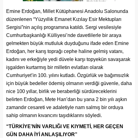
Emine Erdoğan, Millet Kütüphanesi Anadolu Salonunda
düzenlenen “Yüzyıllık Emanet Kızılay Esir Mektupları
Sergisi”nin açılış programına katıldı. Sergi vesilesiyle
Cumhurbaşkanlığı Külliyesi’nde davetlilerle bir araya
gelmekten büyük mutluluk duyduğunu ifade eden Emine
Erdoğan, her karış toprağı cephe haline gelmiş vatanı,
kadını ve erkeğiyle yedi düvele karşı topyekün savaşarak
işgalden kurtarmış bir milletin evlatları olarak
Cumhuriyet’in 100. yılını kutladı. Özgürlük ve bağımsızlık
için büyük bedeller ödemiş olmanın verdiği güvenle, daha
nice 100 yıllar, birlik ve beraberliği sürdüreceklerini
belirten Erdoğan, Mete Han’dan bu yana 2 bin yılı aşkın
zamandır cesareti ve adaletiyle nam salmış bir orduya
sahip olmanın kıvancını taşıdıklarını söyledi.
“TÜRKİYE’NİN VARLIĞI VE KIYMETİ, HER GEÇEN
GÜN DAHA İYİ ANLAŞILIYOR”