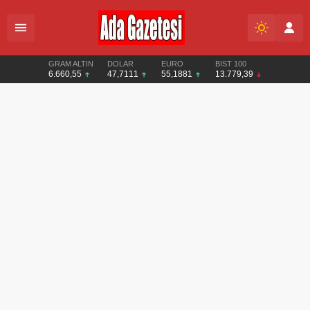
GRAM ALTIN
DOLAR
EURO
BIST 100
6.660,55
47,7111
55,1881
13.779,39