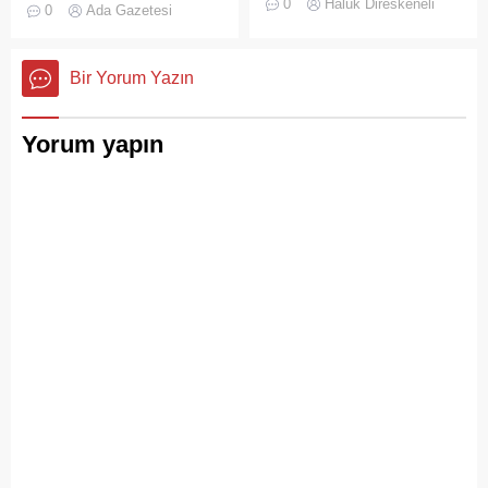
0
Haluk Direskeneli
0
Ada Gazetesi
İstanbul’da deniz ulaşımı,
Adalar'da gürültü kirliliği
sadece bir seyahat aracı
bitmek bilmiyor.
değil; Adalar ile kent
Bir Yorum Yazın
merkezi arasında kurulan
tıkır tıkır işleyen, prestijli ve
konforlu güvenli bir yaşam
Yorum yapın
ritmiydi.