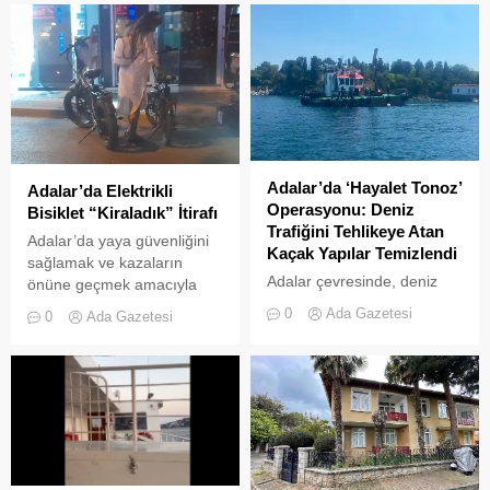
Adalar’da ‘Hayalet Tonoz’
Adalar’da Elektrikli
Operasyonu: Deniz
Bisiklet “Kiraladık” İtirafı
Trafiğini Tehlikeye Atan
Adalar’da yaya güvenliğini
Kaçak Yapılar Temizlendi
sağlamak ve kazaların
Adalar çevresinde, deniz
önüne geçmek amacıyla
trafiğini tehlikeye sokan ve
getirilen “elektrikli bisiklet
0
Ada Gazetesi
0
Ada Gazetesi
çevre kirliliğine neden olan
kiralama yasağı” adeta hiçe
usulsüz tonozlara yönelik
sayılıyor. Kameralara
geniş çaplı bir temizlik ve
yansıyan son görüntüler,
denetim operasyonu
yasağın delindiğini ve
gerçekleştirildi.
denetimlerin yetersiz
kaldığını bir kez daha gözler
önüne serdi. Adalar’da
UKOME (Ulaşım