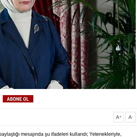
A
+
A
-
aştığı mesajında şu ifadeleri kullandı; Yetenekleriyle,