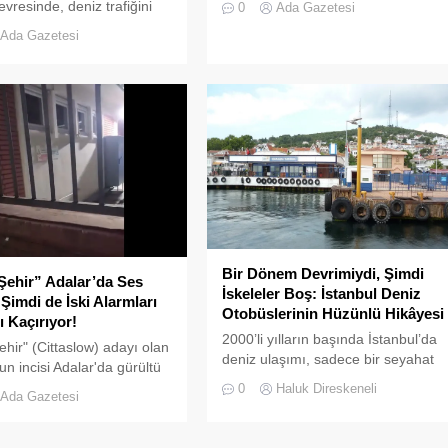
evresinde, deniz trafiğini
0
Ada Gazetesi
da pes" dedirtti
 sokan ve çevre kirliliğine
Ada Gazetesi
an usulsüz tonozlara
eniş çaplı bir temizlik ve
 operasyonu
tirildi.
Bir Dönem Devrimiydi, Şimdi
Şehir” Adalar’da Ses
İskeleler Boş: İstanbul Deniz
 Şimdi de İski Alarmları
Otobüslerinin Hüzünlü Hikâyesi
ı Kaçırıyor!
2000’li yılların başında İstanbul’da
ehir" (Cittaslow) adayı olan
deniz ulaşımı, sadece bir seyahat
un incisi Adalar'da gürültü
aracı değil; Adalar ile kent merkezi
bitmek bilmiyor.
0
Haluk Direskeneli
Ada Gazetesi
arasında kurulan tıkır tıkır işleyen,
prestijli ve konforlu güvenli bir
yaşam ritmiydi.