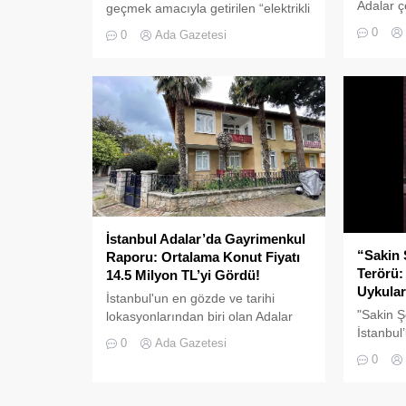
Adalar ç
geçmek amacıyla getirilen “elektrikli
tehlikeye
bisiklet kiralama yasağı” adeta hiçe
0
0
Ada Gazetesi
neden ol
sayılıyor. Kameralara yansıyan son
yönelik g
görüntüler, yasağın delindiğini ve
denetim
denetimlerin yetersiz kaldığını bir
gerçekleş
kez daha gözler önüne serdi.
Adalar’da UKOME (Ulaşım
Koordinasyon Merkezi) kararları
doğrultusunda ticari amaçlı elektrikli
bisiklet ve scooter kiralama
faaliyetleri yasaklanmış durumda....
İstanbul Adalar’da Gayrimenkul
“Sakin 
Raporu: Ortalama Konut Fiyatı
Terörü:
14.5 Milyon TL’yi Gördü!
Uykular
İstanbul'un en gözde ve tarihi
"Sakin Ş
lokasyonlarından biri olan Adalar
İstanbul’
ilçesinde, gayrimenkul
0
Ada Gazetesi
kirliliği 
piyasasındaki hareketlilik dikkat
0
çekiyor.