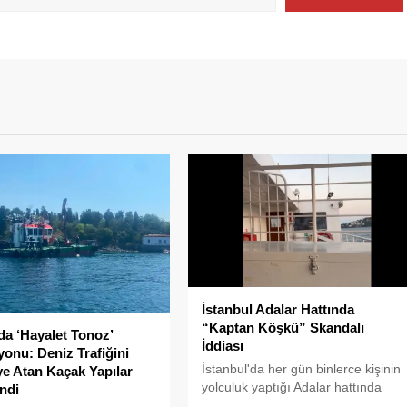
İstanbul Adalar Hattında
“Kaptan Köşkü” Skandalı
da ‘Hayalet Tonoz’
İddiası
onu: Deniz Trafiğini
İstanbul'da her gün binlerce kişinin
ye Atan Kaçak Yapılar
yolculuk yaptığı Adalar hattında
ndi
kaydedilen görüntüler "bu kadarına