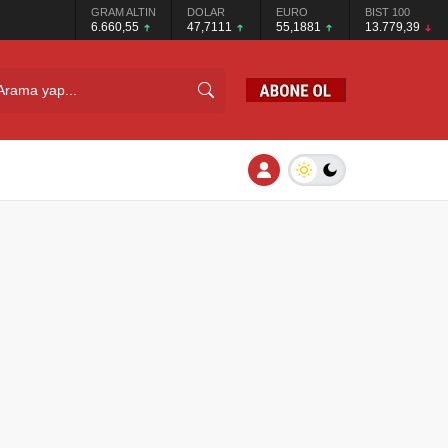
GRAM ALTIN
DOLAR
EURO
BIST 100
6.660,55
47,7111
55,1881
13.779,39