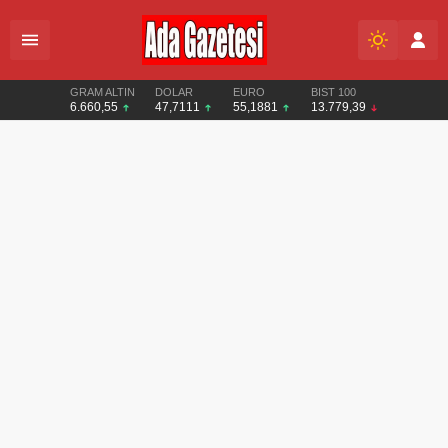
GRAM ALTIN
DOLAR
EURO
BIST 100
6.660,55
47,7111
55,1881
13.779,39