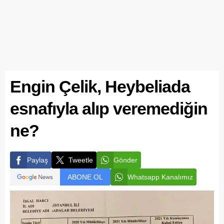
Engin Çelik, Heybeliada
esnafıyla alıp veremediğin
ne?
Paylaş
Tweetle
Gönder
ABONE OL
Whatsapp Kanalımız