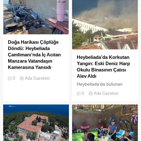
Doğa Harikası Çöplüğe
Döndü: Heybeliada
Çamlimanı’nda İç Acıtan
Heybeliada’da Korkutan
Manzara Vatandaşın
Yangın: Eski Deniz Harp
Kamerasına Yansıdı
Okulu Binasının Çatısı
Heybeliada’da yer alan
Alev Aldı
0
Ada Gazetesi
Çamlimanı Koyu,
Heybeliada’da bulunan
duyarsızlık ve hizmet
askeri okul binasının
0
Ada Gazetesi
eksikliğinin kurbanı oldu.
çatısında, tamirat
Doğal güzelliğiyle bilinen
çalışmaları sırasında yangın
koyun her köşesinin çöple
çıktı. Gökyüzünü kaplayan
dolduğu o anlar, bir
yoğun duman paniğe neden
vatandaşın kamerasına
olurken, itfaiye ekipleri
saniye saniye yansıdı.
yangına hızla müdahale etti.
Yeşille mavinin kucaklaştığı,
İstanbulluların nefes almak