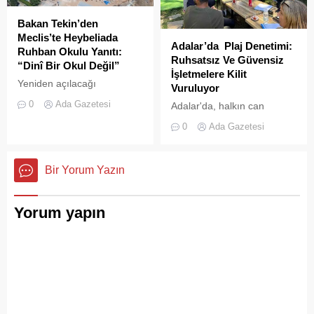
için akın ettiği Heybeliada
Çamlimanı, bugünlerde
Bakan Tekin’den
eşsiz manzarasıyla değil,
Meclis’te Heybeliada
Adalar’da Plaj Denetimi:
çevre felaketini andıran
Ruhban Okulu Yanıtı:
Ruhsatsız Ve Güvensiz
kirliliğiyle gündemde. Bir
“Dinî Bir Okul Değil”
İşletmelere Kilit
vatandaş tarafından...
Yeniden açılacağı
Vuruluyor
iddialarıyla son dönemde
0
Ada Gazetesi
Adalar'da, halkın can
kamuoyunda sıkça tartışılan
güvenliğini sağlamak ve
Heybeliada Ruhban Okulu,
0
Ada Gazetesi
haksız işgallerin önüne
TBMM gündemine taşındı
geçmek amacıyla geniş
çaplı bir denetim
Bir Yorum Yazın
operasyonu başlatıldı.
Yorum yapın