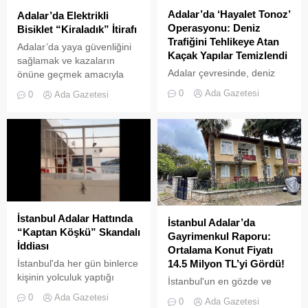
Adalar’da ‘Hayalet Tonoz’
Adalar’da Elektrikli
Operasyonu: Deniz
Bisiklet “Kiraladık” İtirafı
Trafiğini Tehlikeye Atan
Adalar’da yaya güvenliğini
Kaçak Yapılar Temizlendi
sağlamak ve kazaların
Adalar çevresinde, deniz
önüne geçmek amacıyla
trafiğini tehlikeye sokan ve
getirilen “elektrikli bisiklet
0
Ada Gazetesi
0
Ada Gazetesi
çevre kirliliğine neden olan
kiralama yasağı” adeta hiçe
usulsüz tonozlara yönelik
sayılıyor. Kameralara
geniş çaplı bir temizlik ve
yansıyan son görüntüler,
denetim operasyonu
yasağın delindiğini ve
gerçekleştirildi.
denetimlerin yetersiz
kaldığını bir kez daha gözler
önüne serdi. Adalar’da
UKOME (Ulaşım
Koordinasyon Merkezi)
İstanbul Adalar Hattında
İstanbul Adalar’da
kararları doğrultusunda
“Kaptan Köşkü” Skandalı
Gayrimenkul Raporu:
ticari amaçlı elektrikli bisiklet
İddiası
Ortalama Konut Fiyatı
ve scooter kiralama
İstanbul'da her gün binlerce
14.5 Milyon TL’yi Gördü!
faaliyetleri yasaklanmış
kişinin yolculuk yaptığı
durumda....
İstanbul'un en gözde ve
Adalar hattında kaydedilen
tarihi lokasyonlarından biri
0
Ada Gazetesi
0
Ada Gazetesi
görüntüler "bu kadarına da