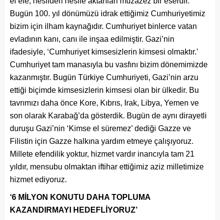
el ele, nesilden nesile aktarılan muzazez bir eserdir.
Bugün 100. yıl dönümüzü idrak ettiğimiz Cumhuriyetimiz
bizim için ilham kaynağıdır. Cumhuriyet binlerce vatan
evladının kanı, canı ile inşaa edilmiştir. Gazi’nin
ifadesiyle, ‘Cumhuriyet kimsesizlerin kimsesi olmaktır.’
Cumhuriyet tam manasıyla bu vasfını bizim dönemimizde
kazanmıştır. Bugün Türkiye Cumhuriyeti, Gazi’nin arzu
ettiği biçimde kimsesizlerin kimsesi olan bir ülkedir. Bu
tavrımızı daha önce Kore, Kıbrıs, Irak, Libya, Yemen ve
son olarak Karabağ’da gösterdik. Bugün de aynı dirayetli
duruşu Gazi’nin ‘Kimse el süremez’ dediği Gazze ve
Filistin için Gazze halkına yardım etmeye çalışıyoruz.
Millete efendilik yoktur, hizmet vardır inancıyla tam 21
yıldır, mensubu olmaktan iftihar ettiğimiz aziz milletimize
hizmet ediyoruz.
‘6 MİLYON KONUTU DAHA TOPLUMA
KAZANDIRMAYI HEDEFLİYORUZ’