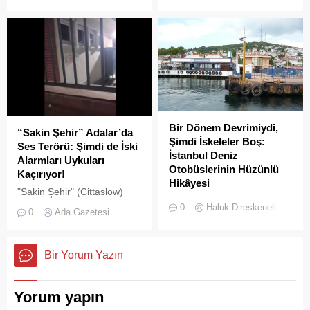
olan Adalar ilçesinde,
pes" dedirtti
gayrimenkul piyasasındaki
hareketlilik dikkat çekiyor.
Bir Dönem Devrimiydi,
“Sakin Şehir” Adalar’da
Şimdi İskeleler Boş:
Ses Terörü: Şimdi de İski
İstanbul Deniz
Alarmları Uykuları
Otobüslerinin Hüzünlü
Kaçırıyor!
Hikâyesi
"Sakin Şehir" (Cittaslow)
2000’li yılların başında
adayı olan İstanbul’un incisi
0
Haluk Direskeneli
0
Ada Gazetesi
İstanbul’da deniz ulaşımı,
Adalar'da gürültü kirliliği
sadece bir seyahat aracı
bitmek bilmiyor.
değil; Adalar ile kent
Bir Yorum Yazın
merkezi arasında kurulan
tıkır tıkır işleyen, prestijli ve
konforlu güvenli bir yaşam
Yorum yapın
ritmiydi.