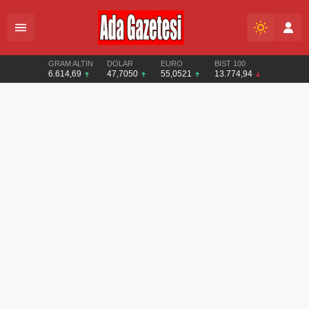
GRAM ALTIN
DOLAR
EURO
BIST 100
6.614,69
47,7050
55,0521
13.774,94