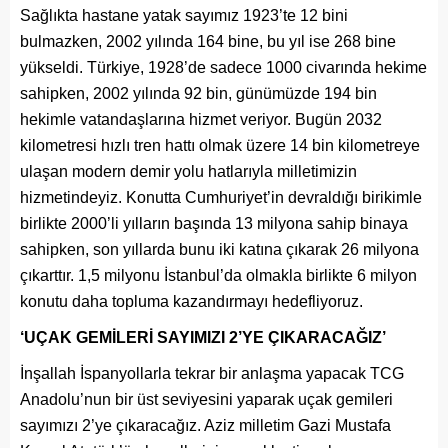
Sağlıkta hastane yatak sayımız 1923’te 12 bini
bulmazken, 2002 yılında 164 bine, bu yıl ise 268 bine
yükseldi. Türkiye, 1928’de sadece 1000 civarında hekime
sahipken, 2002 yılında 92 bin, günümüzde 194 bin
hekimle vatandaşlarına hizmet veriyor. Bugün 2032
kilometresi hızlı tren hattı olmak üzere 14 bin kilometreye
ulaşan modern demir yolu hatlarıyla milletimizin
hizmetindeyiz. Konutta Cumhuriyet’in devraldığı birikimle
birlikte 2000’li yılların başında 13 milyona sahip binaya
sahipken, son yıllarda bunu iki katına çıkarak 26 milyona
çıkarttır. 1,5 milyonu İstanbul’da olmakla birlikte 6 milyon
konutu daha topluma kazandırmayı hedefliyoruz.
‘UÇAK GEMİLERİ SAYIMIZI 2’YE ÇIKARACAĞIZ’
İnşallah İspanyollarla tekrar bir anlaşma yapacak TCG
Anadolu’nun bir üst seviyesini yaparak uçak gemileri
sayımızı 2’ye çıkaracağız. Aziz milletim Gazi Mustafa