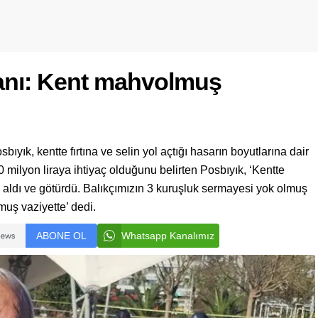
kanı: Kent mahvolmuş
ıyık, kentte fırtına ve selin yol açtığı hasarın boyutlarına dair
milyon liraya ihtiyaç olduğunu belirten Posbıyık, ‘Kentte
r aldı ve götürdü. Balıkçımızın 3 kuruşluk sermayesi yok olmuş
muş vaziyette’ dedi.
ABONE OL
Whatsapp Kanalımız