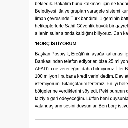
bekledik. Bakalım bunu kalkması için ne kada
Belediyesi itfaiye grupları varagele sistemi ku
liman çevresinde Türk bandıralı 1 geminin battı
helikopterlerle Sahil Güvenlik büyük bir gayre
ailenin sular altında kaldığını biliyoruz. Can
‘BORÇ İSTİYORUM’
Başkan Posbıyık, Ereğli’nin ayağa kalkması içi
Bankası’ndan telefon ediyorlar, bize 25 milyon
AFAD’ın ne vereceğini daha bilmiyoruz. İller B
100 milyon lira bana kredi verin’ dedim. Devl
istemiyorum. Bilançolarım tertemiz. En iyi bel
bölgelerine verdiklerini söyledi. Peki buranın
faiziyle geri ödeyeceğim. Lütfen beni duysunl
vatandaşların sesini duysunlar. Ben borç istiy