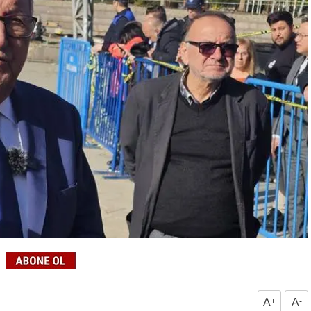
A
+
A
-