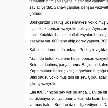
tamamen bitmiş vaziyette, hiçbir şey kalmamış.
zayiatı verdik. Sanayi çarşıları perişan vaziyet
götürdü.
Balıkçımızın 3 kuruşluk sermayesi yok olmuş vaz
uçtu. Halk perişan vaziyette bekliyor. Aynı zam
bastı. Yataklar, halılar, mutfak eşyaları hepsi
patlaklar var. 600 tane ekip görev yapıyor, 300
Sahildeki durumu da anlatan Posbıyık, açıklam
“Sahilde bütün kafelerin hepsi perişan vaziyet
Betonlar kırılmış, parçalanmış. Başka bir kafe
Kaplamaların hepsi çıkmış, ağaçların birçoğu 
Bitki örtüsü yok olmuş gibi bir şey. Çoğu ağaç 
çıkmış vaziyette.
Elle tutulur hiçbir şey yok şu anda. Sahilde bi
sürükleniyor ve tiyatronun arkasında bizim bet
vurmuş halde. Bundan da endişe ediyoruz. Dah