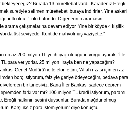
r bekleyeceğiz? Burada 13 mürettebat vardı. Karadeniz Ereğli
rmak suretiyle salimen mürettebatı buraya indirirler. Yine askeri
ğı belli oldu, 1 ölü bulundu. Diğerlerinin aramasını
tle arama çalışmalarına devam ediyor. Yine bir köyde 4 kişilik
 kaybı da üst seviyede. Kent de mahvolmuş vaziyette.”
n en az 200 milyon TL’ye ihtiyaç olduğunu vurgulayarak, “İller
 TL para veriyorlar. 25 milyon lirayla ben ne yapacağım?
ankası Genel Müdürü’ne telefon ettim, ‘Allah rızası için en az
etimden borç istiyorum, faiziyle geriye ödeyeceğim, bedava para
ediyelerden bir tanesiyiz. Bana İller Bankası sadece deprem
 depremden farkı var mı? 100 milyon TL kredi istiyorum, paramı
ar, Ereğli halkının sesini duysunlar. Burada mağdur olmuş
orum. Karşılıksız para istemiyorum” diye konuştu.