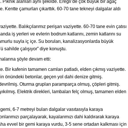
 Piknik alanları aynı şekilde. Ereğli’de çok büyük bir ağaç
te. Kentte çamurları çıkarttık. 60-70 tane tekneyi dalgalar aldı
iyette. Balıkçılarımız perişan vaziyette. 60-70 tane evin çatısı
anda iş yerleri ve evlerin bodrum katlarını, zemin katlarını su
 çamurlu suyla iç içe. Su boruları, kanalizasyonlarda büyük
’ü sahilde çalışıyor” diye konuştu.
alarına şöyle devam etti:
te. Bir kafenin tamamen camları patladı, elden çıkmış vaziyette.
nin önündeki betonlar, geçen yol dahi denize gitmiş.
devrilmiş. Oturma grupları paramparça olmuş, çöpleri gitmiş.
yıkılmış. Elektrik direkleri, lambaları felç olmuş, tamamen elden
r gemi, 6-7 metreyi bulan dalgalar vasıtasıyla karaya
onlarımızı parçalayarak, kayalarımızı dahi kaldırarak karaya
a evvel bir gemi karaya vurdu, 3-5 sene ortadan kalkması için