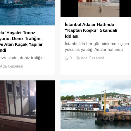
İstanbul Adalar Hattında
“Kaptan Köşkü” Skandalı
da ‘Hayalet Tonoz’
İddiası
onu: Deniz Trafiğini
İstanbul'da her gün binlerce kişinin
ye Atan Kaçak Yapılar
yolculuk yaptığı Adalar hattında
ndi
kaydedilen görüntüler "bu kadarına
evresinde, deniz trafiğini
0
Ada Gazetesi
da pes" dedirtti
 sokan ve çevre kirliliğine
Ada Gazetesi
an usulsüz tonozlara
eniş çaplı bir temizlik ve
 operasyonu
tirildi.