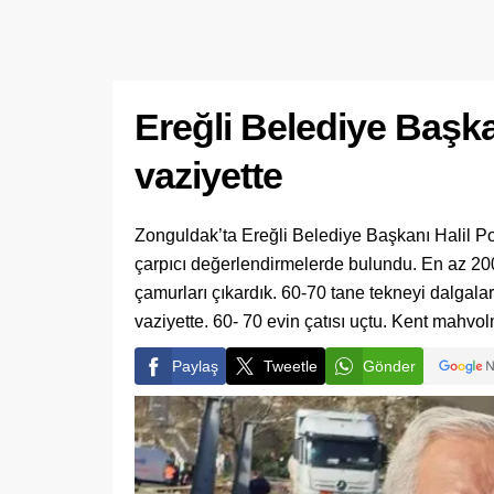
Ereğli Belediye Baş
vaziyette
Zonguldak’ta Ereğli Belediye Başkanı Halil Posb
çarpıcı değerlendirmelerde bulundu. En az 200 
çamurları çıkardık. 60-70 tane tekneyi dalgala
vaziyette. 60- 70 evin çatısı uçtu. Kent mahvol
Paylaş
Tweetle
Gönder