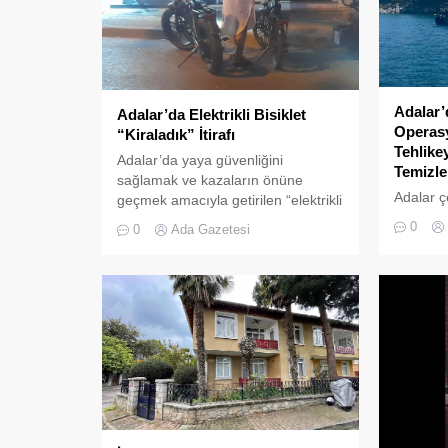
Adalar’
Adalar’da Elektrikli Bisiklet
Operasy
“Kiraladık” İtirafı
Tehlike
Adalar’da yaya güvenliğini
Temizle
sağlamak ve kazaların önüne
Adalar ç
geçmek amacıyla getirilen “elektrikli
tehlikeye
bisiklet kiralama yasağı” adeta hiçe
0
0
Ada Gazetesi
neden ol
sayılıyor. Kameralara yansıyan son
yönelik g
görüntüler, yasağın delindiğini ve
denetim
denetimlerin yetersiz kaldığını bir
gerçekleş
kez daha gözler önüne serdi.
Adalar’da UKOME (Ulaşım
Koordinasyon Merkezi) kararları
doğrultusunda ticari amaçlı elektrikli
bisiklet ve scooter kiralama
faaliyetleri yasaklanmış durumda....