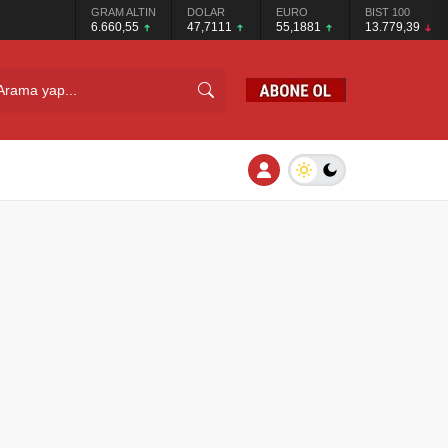
GRAM ALTIN
DOLAR
EURO
BIST 100
6.660,55
47,7111
55,1881
13.779,39