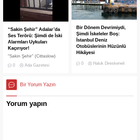
Bir Dönem Devrimiydi,
“Sakin Şehir” Adalar’da
Şimdi İskeleler Boş:
Ses Terörü: Şimdi de İski
İstanbul Deniz
Alarmları Uykuları
Otobüslerinin Hüzünlü
Kaçırıyor!
Hikâyesi
"Sakin Şehir" (Cittaslow)
2000’li yılların başında
adayı olan İstanbul’un incisi
0
Haluk Direskeneli
0
Ada Gazetesi
İstanbul’da deniz ulaşımı,
Adalar'da gürültü kirliliği
sadece bir seyahat aracı
bitmek bilmiyor.
değil; Adalar ile kent
Bir Yorum Yazın
merkezi arasında kurulan
tıkır tıkır işleyen, prestijli ve
konforlu güvenli bir yaşam
Yorum yapın
ritmiydi.