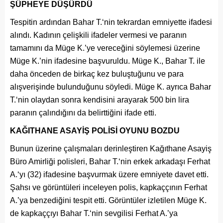
ŞÜPHEYE DÜŞÜRDÜ
Tespitin ardından Bahar T.‘nin tekrardan emniyette ifadesi
alındı. Kadının çelişkili ifadeler vermesi ve paranın
tamamını da Müge K.’ye vereceğini söylemesi üzerine
Müge K.’nin ifadesine başvuruldu. Müge K., Bahar T. ile
daha önceden de birkaç kez buluştuğunu ve para
alışverişinde bulunduğunu söyledi. Müge K. ayrıca Bahar
T.‘nin olaydan sonra kendisini arayarak 500 bin lira
paranın çalındığını da belirttiğini ifade etti.
KAĞITHANE ASAYİŞ POLİSİ OYUNU BOZDU
Bunun üzerine çalışmaları derinleştiren Kağıthane Asayiş
Büro Amirliği polisleri, Bahar T.‘nin erkek arkadaşı Ferhat
A.‘yı (32) ifadesine başvurmak üzere emniyete davet etti.
Şahsı ve görüntüleri inceleyen polis, kapkaççının Ferhat
A.’ya benzediğini tespit etti. Görüntüler izletilen Müge K.
de kapkaççıyı Bahar T.‘nin sevgilisi Ferhat A.’ya