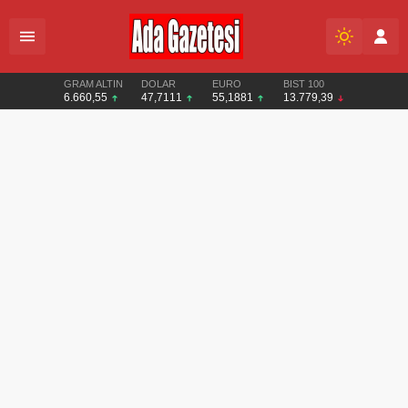
GRAM ALTIN
DOLAR
EURO
BIST 100
6.660,55
47,7111
55,1881
13.779,39