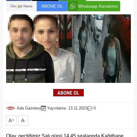
ABONE OL
Whatsapp Kanalımız
Ada Gazetesi
Yayınlama: 13.11.2023
0
A
+
A
-
Olay, geçtiğimiz Salı günü 14.45 sıralarında Kağıthane