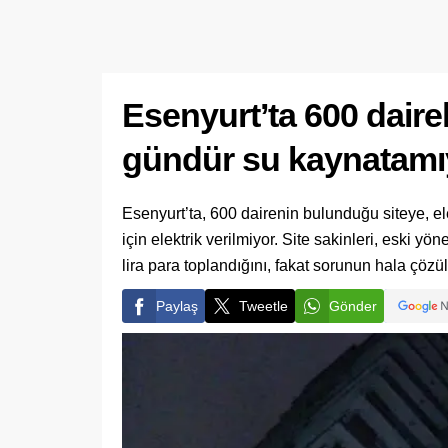
Esenyurt’ta 600 daireli
gündür su kaynatam
Esenyurt’ta, 600 dairenin bulunduğu siteye, el
için elektrik verilmiyor. Site sakinleri, eski y
lira para toplandığını, fakat sorunun hala çözü
Paylaş
Tweetle
Gönder