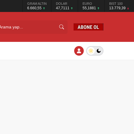
GRAM ALTIN
DOLAR
EURO
BIST 100
6.660,55
47,7111
55,1881
13.779,39