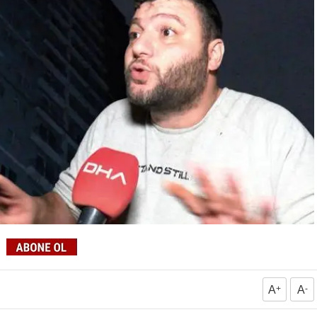
A
+
A
-