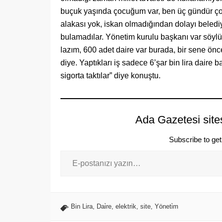
buçuk yaşında çocuğum var, ben üç gündür 
alakası yok, iskan olmadığından dolayı belediye
bulamadılar. Yönetim kurulu başkanı var söylü
lazım, 600 adet daire var burada, bir sene önce
diye. Yaptıkları iş sadece 6’şar bin lira daire b
sigorta taktılar” diye konuştu.
Ada Gazetesi site
Subscribe to get 
Bin Lira
,
Dai̇re
,
elektrik
,
site
,
Yöneti̇m