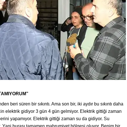
TAMIYORUM”
en beri süren bir sıkıntı. Ama son bir, iki aydır bu sıkıntı daha
çin elektrik gidiyor 3 gün 4 gün gelmiyor. Elektrik gittiği zaman
lerini yapamıyor. Elektrik gittiği zaman su da gidiyor. Su
r. Yani burası tamamen mahrumiyet bölgesi oluyor. Benim bir