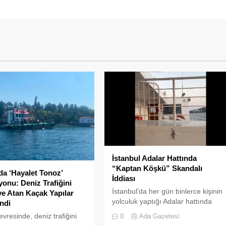
İstanbul Adalar Hattında
“Kaptan Köşkü” Skandalı
da ‘Hayalet Tonoz’
İddiası
onu: Deniz Trafiğini
İstanbul'da her gün binlerce kişinin
ye Atan Kaçak Yapılar
yolculuk yaptığı Adalar hattında
ndi
kaydedilen görüntüler "bu kadarına
evresinde, deniz trafiğini
0
Ada Gazetesi
da pes" dedirtti