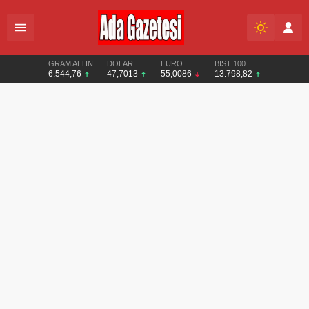
GRAM ALTIN
DOLAR
EURO
BIST 100
6.544,76
47,7013
55,0086
13.798,82