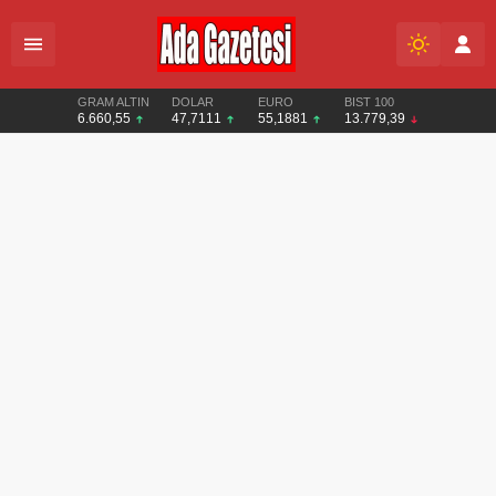
GRAM ALTIN
DOLAR
EURO
BIST 100
6.660,55
47,7111
55,1881
13.779,39